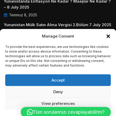
Yunanistanda Enflasyon Ne Kadar ? Maaşlar Ne Kadar ?
– 8 July 2025
Temmuz 8, 2025
Yunanistan Mülk Satın Alma Vergisi 2.Bölüm 7 July 2025
Temmuz 7, 2025
Manage Consent
Yunanistanda Daire Aidatları ve Ödenmezse Ne Olur 5
To provide the best experiences, we use technologies like cookies
July 2025
to store and/or access device information. Consenting to these
technologies will allow us to process data such as browsing behavior
Temmuz 5, 2025
or unique IDs on this site. Not consenting or withdrawing consent,
may adversely affect certain features and functions.
Accept
© Copyright 2009 - 2025 InvestGreece. All Rights
Deny
Reserved.
View preferences
Tüm sorularınızı cevaplayabilirim?