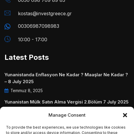
0030 698 709 89 83
kostas@investgreece.gr
00306987098983
10:00 - 17:00
Latest Posts
Yunanistanda Enflasyon Ne Kadar ? Maaşlar Ne Kadar ?
– 8 July 2025
Temmuz 8, 2025
Yunanistan Mülk Satın Alma Vergisi 2.Bölüm 7 July 2025
Temmuz 7, 2025
Manage Consent
Yunanistanda Daire Aidatları ve Ödenmezse Ne Olur 5
To provide the best experiences, we use technologies like cookies
July 2025
to store and/or access device information. Consenting to these