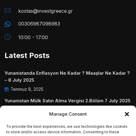
kostas@investgreece.gr
00306987098983
10:00 - 17:00
Latest Posts
Yunanistanda Enflasyon Ne Kadar ? Maaşlar Ne Kadar ?
– 8 July 2025
Temmuz 8, 2025
Yunanistan Mülk Satın Alma Vergisi 2.Bölüm 7 July 2025
Temmuz 7, 2025
Manage Consent
Yunanistanda Daire Aidatları ve Ödenmezse Ne Olur 5
To provide the best experiences, we use technologies like cookies
July 2025
to store and/or access device information. Consenting to these