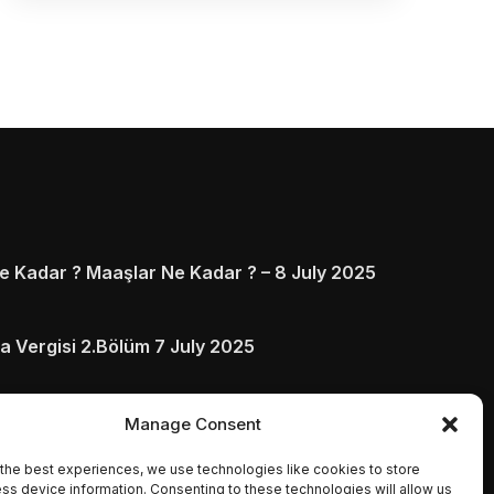
 Kadar ? Maaşlar Ne Kadar ? – 8 July 2025
a Vergisi 2.Bölüm 7 July 2025
arı ve Ödenmezse Ne Olur 5 July 2025
Manage Consent
the best experiences, we use technologies like cookies to store
ss device information. Consenting to these technologies will allow us