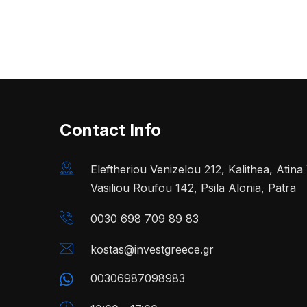
Contact Info
Eleftheriou Venizelou 212, Kalithea, Atin
Vasiliou Roufou 142, Psila Alonia, Patra
0030 698 709 89 83
kostas@investgreece.gr
00306987098983