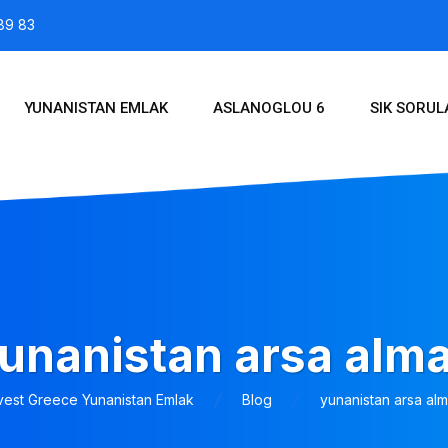
89 83
YUNANISTAN EMLAK
ASLANOGLOU 6
SIK SORU
unanistan arsa alm
vest Greece Yunanistan Emlak
Blog
yunanistan arsa al