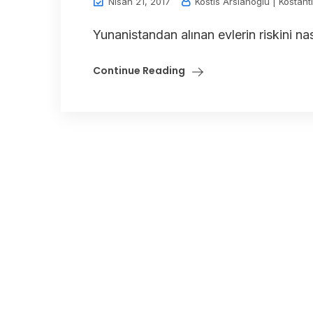
Nisan 21, 2017
Kostis Arslanoğlu | Kostant
Yunanistandan alınan evlerin riskini na
Continue Reading