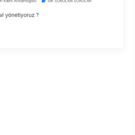
in Kaini Arslanoglou
SIK SORULAN SORULAR
sıl yönetiyoruz ?