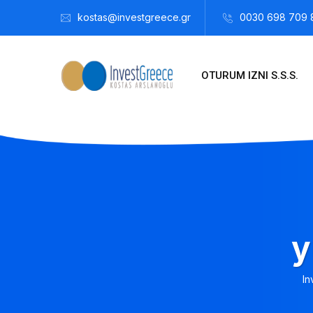
kostas@investgreece.gr
0030 698 709 
OTURUM IZNI S.S.S.
y
In