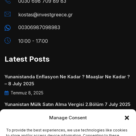
0030 698 709 89 83
kostas@investgreece.gr
00306987098983
10:00 - 17:00
Latest Posts
Yunanistanda Enflasyon Ne Kadar ? Maaşlar Ne Kadar ?
– 8 July 2025
Temmuz 8, 2025
Yunanistan Mülk Satın Alma Vergisi 2.Bölüm 7 July 2025
Temmuz 7, 2025
Manage Consent
Yunanistanda Daire Aidatları ve Ödenmezse Ne Olur 5
To provide the best experiences, we use technologies like cookies
July 2025
to store and/or access device information. Consenting to these