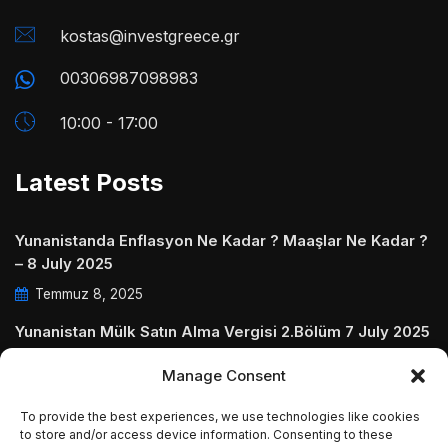
kostas@investgreece.gr
00306987098983
10:00 - 17:00
Latest Posts
Yunanistanda Enflasyon Ne Kadar ? Maaşlar Ne Kadar ?
– 8 July 2025
Temmuz 8, 2025
Yunanistan Mülk Satın Alma Vergisi 2.Bölüm 7 July 2025
Temmuz 7, 2025
Manage Consent
Yunanistanda Daire Aidatları ve Ödenmezse Ne Olur 5
To provide the best experiences, we use technologies like cookies
July 2025
to store and/or access device information. Consenting to these