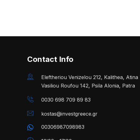
Contact Info
Eleftheriou Venizelou 212, Kalithea, Atin
Vasiliou Roufou 142, Psila Alonia, Patra
0030 698 709 89 83
kostas@investgreece.gr
00306987098983