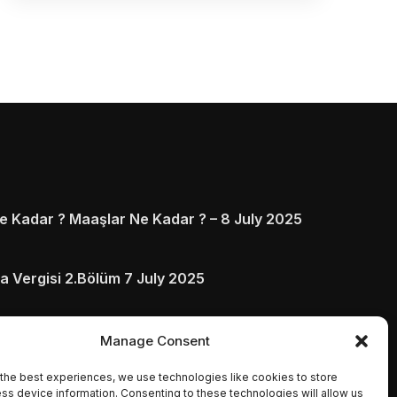
 Kadar ? Maaşlar Ne Kadar ? – 8 July 2025
a Vergisi 2.Bölüm 7 July 2025
arı ve Ödenmezse Ne Olur 5 July 2025
Manage Consent
the best experiences, we use technologies like cookies to store
ss device information. Consenting to these technologies will allow us