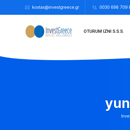
kostas@investgreece.gr
0030 698 709 
OTURUM IZNI S.S.S.
yun
Inve