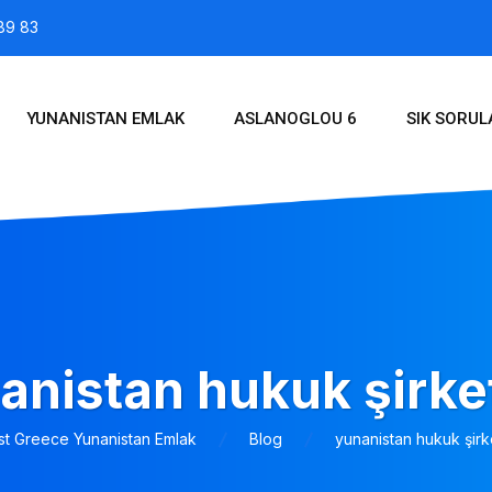
89 83
YUNANISTAN EMLAK
ASLANOGLOU 6
SIK SORU
anistan hukuk şirket
st Greece Yunanistan Emlak
Blog
yunanistan hukuk şirke