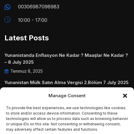
00306987098983
10:00 - 17:00
Latest Posts
Yunanistanda Enflasyon Ne Kadar ? Maaşlar Ne Kadar ?
– 8 July 2025
Temmuz 8, 2025
Yunanistan Mülk Satın Alma Vergisi 2.Bölüm 7 July 2025
Temmuz 7, 2025
Manage Consent
Yunanistanda Daire Aidatları ve Ödenmezse Ne Olur 5
To provide the best experiences, we use technologies like cookies
July 2025
to store and/or access device information. Consenting to these
technologies will allow us to process data such as browsing behavior
Temmuz 5, 2025
or unique IDs on this site. Not consenting or withdrawing consent,
may adversely affect certain features and functions.