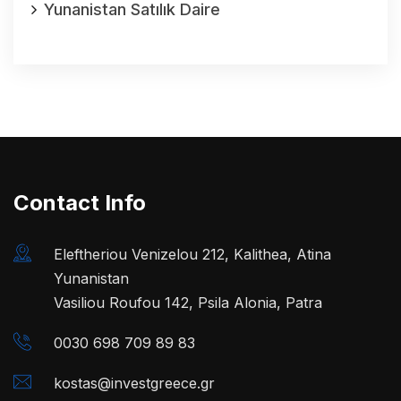
Yunanistan Satılık Daire
Contact Info
Eleftheriou Venizelou 212, Kalithea, Atina
Yunanistan
Vasiliou Roufou 142, Psila Alonia, Patra
0030 698 709 89 83
kostas@investgreece.gr