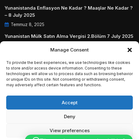
Yunanistanda Enflasyon Ne Kadar ? Maaşlar Ne Kadar ?
– 8 July 2025
Temmuz 8, 2025
Yunanistan Mülk Satın Alma Vergisi 2.Bölüm 7 July 2025
Temmuz 7, 2025
Manage Consent
Yunanistanda Daire Aidatları ve Ödenmezse Ne Olur 5
To provide the best experiences, we use technologies like cookies
July 2025
to store and/or access device information. Consenting to these
technologies will allow us to process data such as browsing behavior
Temmuz 5, 2025
or unique IDs on this site. Not consenting or withdrawing consent,
may adversely affect certain features and functions.
Accept
© Copyright 2009 - 2025 InvestGreece. All Rights
Deny
Reserved.
View preferences