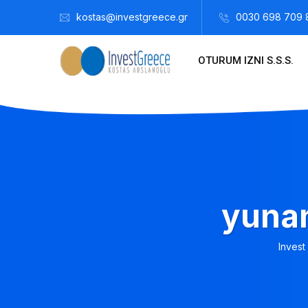
kostas@investgreece.gr
0030 698 709 
OTURUM IZNI S.S.S.
yunan
Invest