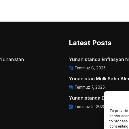
Latest Posts
a Yunanistan
Yunanistanda Enflasyon Ne
Temmuz 8, 2025
Yunanistan Mülk Satın Alm
Temmuz 7, 2025
Yunanistanda Daire Aidatl
Temmuz 5, 2025
To provide 
and/or acce
to process 
consenting 