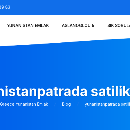
89 83
YUNANISTAN EMLAK
ASLANOGLOU 6
SIK SORU
istanpatrada satilik
 Greece Yunanistan Emlak
Blog
yunanistanpatrada satili