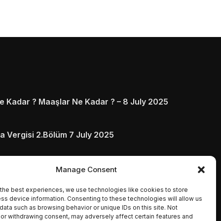
 Kadar ? Maaşlar Ne Kadar ? – 8 July 2025
a Vergisi 2.Bölüm 7 July 2025
arı ve Ödenmezse Ne Olur 5 July 2025
Manage Consent
the best experiences, we use technologies like cookies to store
ss device information. Consenting to these technologies will allow us
data such as browsing behavior or unique IDs on this site. Not
or withdrawing consent, may adversely affect certain features and