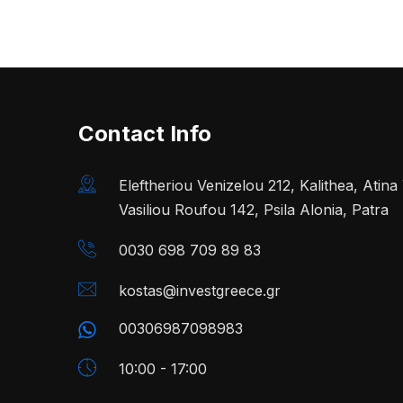
Contact Info
Eleftheriou Venizelou 212, Kalithea, Atin
Vasiliou Roufou 142, Psila Alonia, Patra
0030 698 709 89 83
kostas@investgreece.gr
00306987098983
10:00 - 17:00