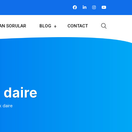
LAN SORULAR
BLOG
CONTACT
 daire
k daire