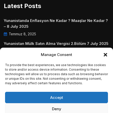
Latest Posts
Yunanistanda Enflasyon Ne Kadar ? Maaşlar Ne Kadar ?
– 8 July 2025
Temmuz 8, 2025
Yunanistan Mülk Satın Alma Vergisi 2.Bölüm 7 July 2025
Temmuz 7, 2025
Manage Consent
Yunanistanda Daire Aidatları ve Ödenmezse Ne Olur 5
To provide the best experiences, we use technologies like cookies
July 2025
to store and/or access device information. Consenting to these
technologies will allow us to process data such as browsing behavior
Temmuz 5, 2025
or unique IDs on this site. Not consenting or withdrawing consent,
may adversely affect certain features and functions.
Accept
© Copyright 2009 - 2025 InvestGreece. All Rights
Deny