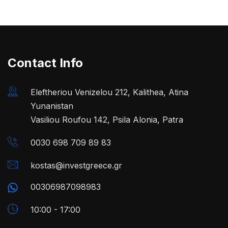
Contact Info
Eleftheriou Venizelou 212, Kalithea, Atina
Yunanistan
Vasiliou Roufou 142, Psila Alonia, Patra
0030 698 709 89 83
kostas@investgreece.gr
00306987098983
10:00 - 17:00