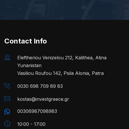
Contact Info
Eleftheriou Venizelou 212, Kalithea, Atina
Yunanistan
Vasiliou Roufou 142, Psila Alonia, Patra
0030 698 709 89 83
kostas@investgreece.gr
00306987098983
10:00 - 17:00