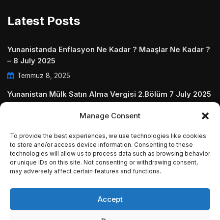
Latest Posts
Yunanistanda Enflasyon Ne Kadar ? Maaşlar Ne Kadar ?
– 8 July 2025
Temmuz 8, 2025
Yunanistan Mülk Satın Alma Vergisi 2.Bölüm 7 July 2025
Temmuz 7, 2025
Manage Consent
Yunanistanda Daire Aidatları ve Ödenmezse Ne Olur 5
To provide the best experiences, we use technologies like cookies
July 2025
to store and/or access device information. Consenting to these
Temmuz 5, 2025
technologies will allow us to process data such as browsing behavior
or unique IDs on this site. Not consenting or withdrawing consent,
may adversely affect certain features and functions.
Accept
© Copyright 2009 - 2025 InvestGreece. All Rights