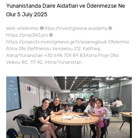
Yunanistanda Daire Aidatları ve Ödenmezse Ne
Olur 5 July 2025
Web sitelerimiz: 🌐https://investgreece.academy 🌐
https://prop360.pro 🌐
https://projects.investgreece.gr/tr/aslanoglou6 Ofislerimiz
Atina Ofis Eleftheriou Venizelou 212, Kalithea,
Atina/Yunanistan +30 698 709 89 83Atina Proje Ofisi
Veikou 80, 117 42, Atina/Yunanistan