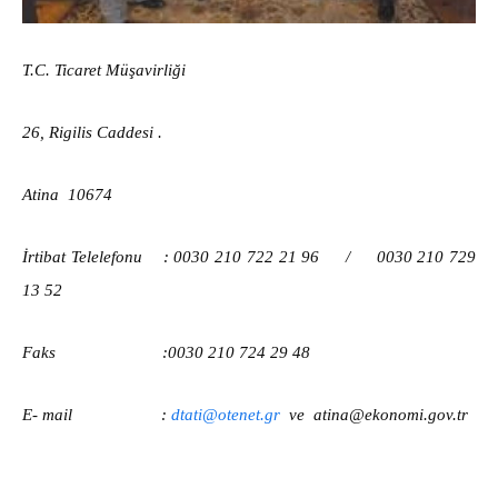
T.C. Ticaret Müşavirliği
26, Rigilis Caddesi .
Atina 10674
İrtibat Telelefonu
: 0030 210 722 21 96 /
0030 210 729
13 52
Faks
:0030 210 724 29 48
E- mail
:
dtati@otenet.gr
ve
atina@ekonomi.gov.tr