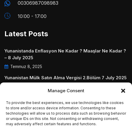
00306987098983
10:00 - 17:00
Latest Posts
Yunanistanda Enflasyon Ne Kadar ? Maaşlar Ne Kadar ?
– 8 July 2025
Temmuz 8, 2025
Yunanistan Mülk Satın Alma Vergisi 2.Bölüm 7 July 2025
Temmuz 7, 2025
Manage Consent
Yunanistanda Daire Aidatları ve Ödenmezse Ne Olur 5
To provide the best experiences, we use technologies like cookies
July 2025
to store and/or access device information. Consenting to these
Temmuz 5, 2025
technologies will allow us to process data such as browsing behavior
or unique IDs on this site. Not consenting or withdrawing consent,
may adversely affect certain features and functions.