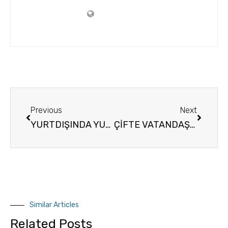
Previous
Next
YURTDIŞINDA YUNANİSTANDA EMLAK ALIMI YOLU İLE ALINAN OTURUM / OTURMA İZNİNİN ADAYLARA SAĞLADIĞI AVANTAJLAR NELERDİR.
ÇİFTE VATANDAŞLIK YUNANİSTAN TÜRKİYE
Similar Articles
Related Posts