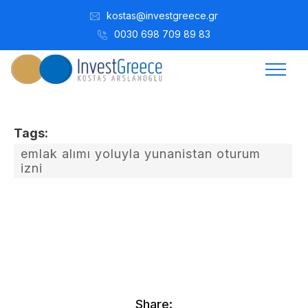
kostas@investgreece.gr
0030 698 709 89 83
Tags:
emlak alımı yoluyla yunanistan oturum
izni
Kostis Arslanoğlu | Kostantin Kaini Arslanoglou
Aralık 7, 2015
Share: