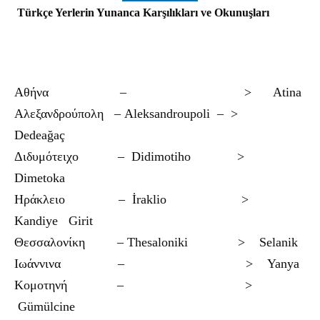
Türkçe Yerlerin Yunanca Karşılıkları ve Okunuşları
Αθήνα – > Atina
Αλεξανδρούπολη – Aleksandroupoli – >
Dedeağaç
Διδυμότειχο – Didimotiho >
Dimetoka
Ηράκλειο – İraklio >
Kandiye Girit
Θεσσαλονίκη – Thesaloniki > Selanik
Ιωάννινα – > Yanya
Κομοτηνή – >
Gümülcine