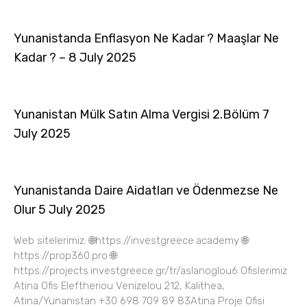
Yunanistanda Enflasyon Ne Kadar ? Maaşlar Ne
Kadar ? – 8 July 2025
Yunanistan Mülk Satın Alma Vergisi 2.Bölüm 7
July 2025
Yunanistanda Daire Aidatları ve Ödenmezse Ne
Olur 5 July 2025
Web sitelerimiz: 🌐https://investgreece.academy 🌐
https://prop360.pro 🌐
https://projects.investgreece.gr/tr/aslanoglou6 Ofislerimiz
Atina Ofis Eleftheriou Venizelou 212, Kalithea,
Atina/Yunanistan +30 698 709 89 83Atina Proje Ofisi