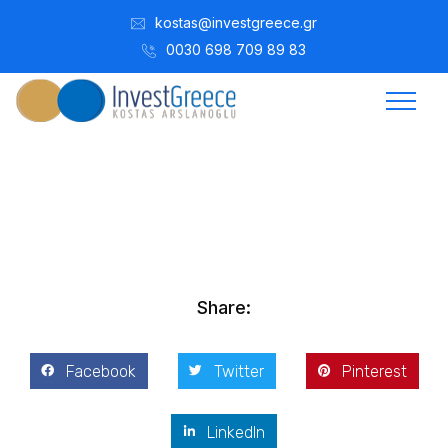
kostas@investgreece.gr
0030 698 709 89 83
Kostis Arslanoğlu | Kostantin Kaini Arslanoglou
Temmuz 21, 2016
Share:
Facebook
Twitter
Pinterest
LinkedIn