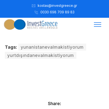
kostas@investgreece.gr
0030 698 709 89 83
Tags:
yunanistanevalmakistiyorum
yurtdışındanevalmakistiyorum
Kostis Arslanoğlu | Kostantin Kaini Arslanoglou
Temmuz 27, 2016
Share: