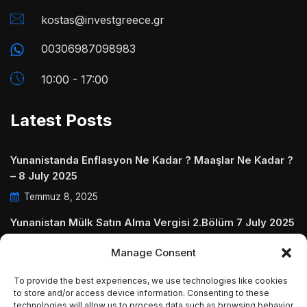
kostas@investgreece.gr
00306987098983
10:00 - 17:00
Latest Posts
Yunanistanda Enflasyon Ne Kadar ? Maaşlar Ne Kadar ?
– 8 July 2025
Temmuz 8, 2025
Yunanistan Mülk Satın Alma Vergisi 2.Bölüm 7 July 2025
Temmuz 7, 2025
Manage Consent
Yunanistanda Daire Aidatları ve Ödenmezse Ne Olur 5
To provide the best experiences, we use technologies like cookies
July 2025
to store and/or access device information. Consenting to these
technologies will allow us to process data such as browsing behavior
Temmuz 5, 2025