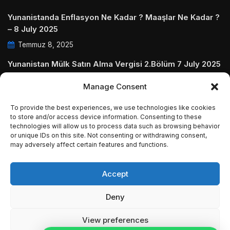
Yunanistanda Enflasyon Ne Kadar ? Maaşlar Ne Kadar ?
– 8 July 2025
Temmuz 8, 2025
Yunanistan Mülk Satın Alma Vergisi 2.Bölüm 7 July 2025
Temmuz 7, 2025
Manage Consent
Yunanistanda Daire Aidatları ve Ödenmezse Ne Olur 5
To provide the best experiences, we use technologies like cookies
July 2025
to store and/or access device information. Consenting to these
Temmuz 5, 2025
technologies will allow us to process data such as browsing behavior
or unique IDs on this site. Not consenting or withdrawing consent,
may adversely affect certain features and functions.
Accept
© Copyright 2009 - 2025 InvestGreece. All Rights
Deny
Reserved.
View preferences