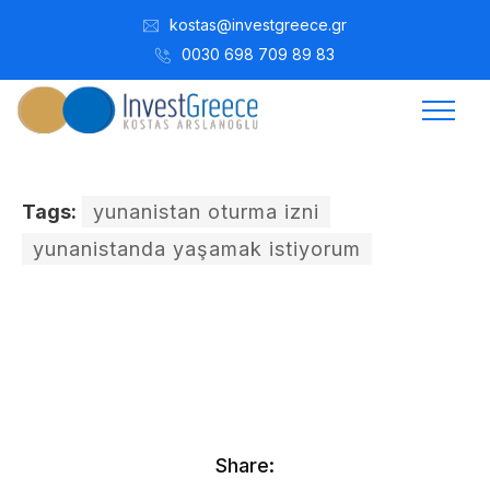
kostas@investgreece.gr
0030 698 709 89 83
Tags:
yunanistan oturma izni
yunanistanda yaşamak istiyorum
Kostis Arslanoğlu | Kostantin Kaini Arslanoglou
Temmuz 27, 2016
Share: