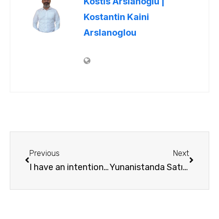
Kostis Arslanoğlu |
Kostantin Kaini
Arslanoglou
Previous
Next
I have an intention to buy a house in Kos
Yunanistanda Satılık Ev Bakabileceğim İnternet Sitesi