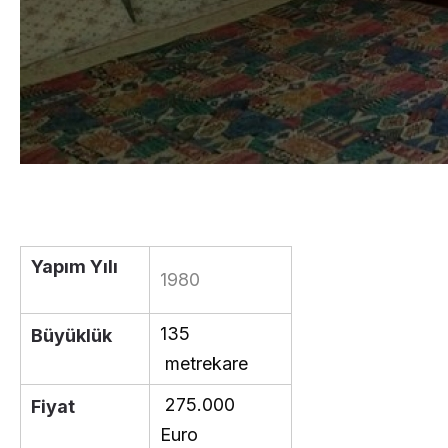
Yapım Yılı
1980
135
Büyüklük
metrekare
275.000
Fiyat
Euro