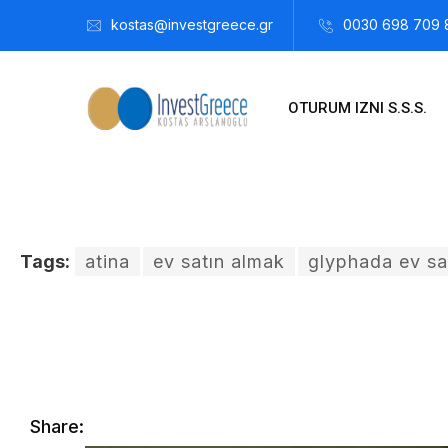
kostas@investgreece.gr
0030 698 709 
OTURUM IZNI S.S.S.
Tags:
atina
ev satın almak
glyphada ev sa
Kostis Arslanoğlu | Kostantin Kaini Arslanoglou
Ağustos 23
Share: