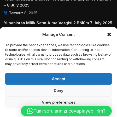
– 8 July 2025
Temmuz 8, 2025
Yunanistan Mülk Satın Alma Vergisi 2.Bölüm 7 July 2025
Temmuz 7, 2025
Manage Consent
Yunanistanda Daire Aidatları ve Ödenmezse Ne Olur 5
To provide the best experiences, we use technologies like cookies
July 2025
to store and/or access device information. Consenting to these
Temmuz 5, 2025
technologies will allow us to process data such as browsing behavior
or unique IDs on this site. Not consenting or withdrawing consent,
may adversely affect certain features and functions.
Accept
© Copyright 2009 - 2025 InvestGreece. All Rights
Deny
Reserved.
View preferences
Tüm sorularınızı cevaplayabilirim?
Cookie Policy