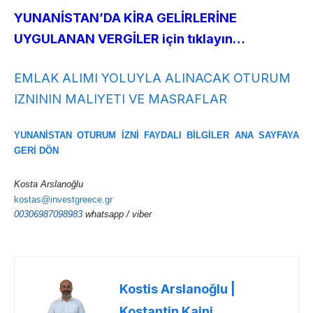
YUNANİSTAN’DA KİRA GELİRLERİNE
UYGULANAN VERGİLER için tıklayın…
EMLAK ALIMI YOLUYLA ALINACAK OTURUM
IZNININ MALIYETI VE MASRAFLAR
YUNANİSTAN OTURUM İZNİ FAYDALI BİLGİLER ANA SAYFAYA
GERİ DÖN
Kosta Arslanoğlu
kostas@investgreece.gr
00306987098983
whatsapp / viber
Kostis Arslanoğlu |
Kostantin Kaini