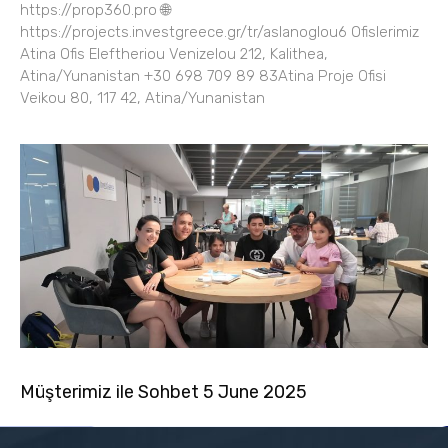
https://prop360.pro 🌐
https://projects.investgreece.gr/tr/aslanoglou6 Ofislerimiz
Atina Ofis Eleftheriou Venizelou 212, Kalithea,
Atina/Yunanistan +30 698 709 89 83Atina Proje Ofisi
Veikou 80, 117 42, Atina/Yunanistan
Müşterimiz ile Sohbet 5 June 2025