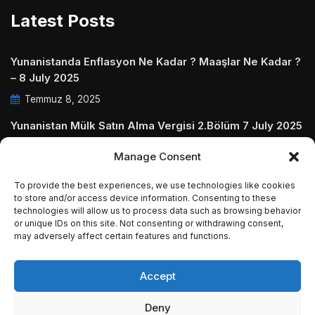
Latest Posts
Yunanistanda Enflasyon Ne Kadar ? Maaşlar Ne Kadar ?
– 8 July 2025
Temmuz 8, 2025
Yunanistan Mülk Satın Alma Vergisi 2.Bölüm 7 July 2025
Temmuz 7, 2025
Manage Consent
Yunanistanda Daire Aidatları ve Ödenmezse Ne Olur 5
To provide the best experiences, we use technologies like cookies
July 2025
to store and/or access device information. Consenting to these
technologies will allow us to process data such as browsing behavior
Temmuz 5, 2025
or unique IDs on this site. Not consenting or withdrawing consent,
may adversely affect certain features and functions.
Accept
© Copyright 2009 - 2025 InvestGreece. All Rights
Deny