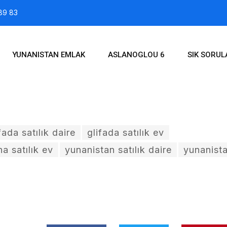
89 83
YUNANISTAN EMLAK
ASLANOGLOU 6
SIK SORU
fada satılık daire
glifada satılık ev
a satılık ev
yunanistan satılık daire
yunanista
2016