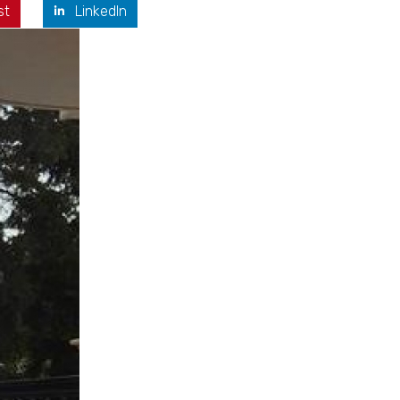
st
LinkedIn