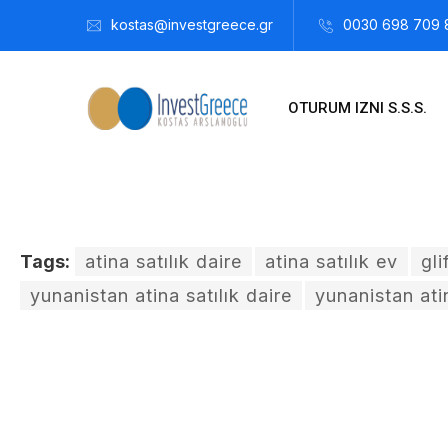
kostas@investgreece.gr
0030 698 709 
OTURUM IZNI S.S.S.
Tags:
atina satılık daire
atina satılık ev
gli
yunanistan atina satılık daire
yunanistan atin
Kostis Arslanoğlu | Kostantin Kaini Arslanoglou
Kasım 17, 