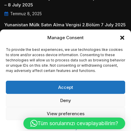
– 8 July 2025
Temmuz 8, 2025
Yunanistan Mülk Satın Alma Vergisi 2.Bölüm 7 July 2025
Temmuz 7, 2025
Manage Consent
Yunanistanda Daire Aidatları ve Ödenmezse Ne Olur 5
To provide the best experiences, we use technologies like cookies
July 2025
to store and/or access device information. Consenting to these
technologies will allow us to process data such as browsing behavior
Temmuz 5, 2025
or unique IDs on this site. Not consenting or withdrawing consent,
may adversely affect certain features and functions.
Accept
© Copyright 2009 - 2025 InvestGreece. All Rights
Deny
Reserved.
View preferences
Tüm sorularınızı cevaplayabilirim?
Cookie Policy