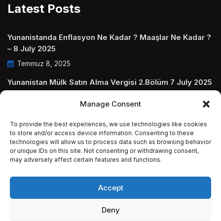
Latest Posts
Yunanistanda Enflasyon Ne Kadar ? Maaşlar Ne Kadar ?
– 8 July 2025
Temmuz 8, 2025
Yunanistan Mülk Satın Alma Vergisi 2.Bölüm 7 July 2025
Temmuz 7, 2025
Manage Consent
Yunanistanda Daire Aidatları ve Ödenmezse Ne Olur 5
To provide the best experiences, we use technologies like cookies
July 2025
to store and/or access device information. Consenting to these
Temmuz 5, 2025
technologies will allow us to process data such as browsing behavior
or unique IDs on this site. Not consenting or withdrawing consent,
may adversely affect certain features and functions.
Accept
© Copyright 2009 - 2025 InvestGreece. All Rights
Deny