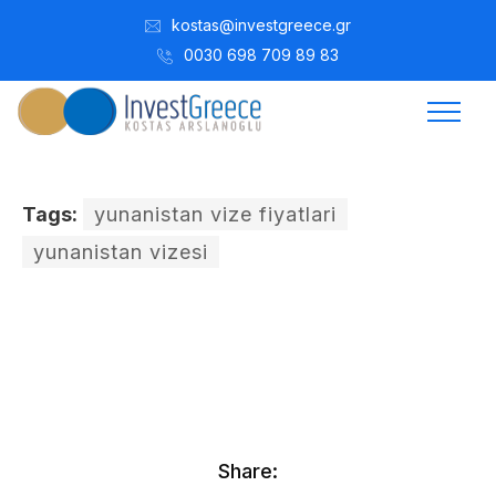
kostas@investgreece.gr
0030 698 709 89 83
Tags:
yunanistan vize fiyatlari
yunanistan vizesi
Kostis Arslanoğlu | Kostantin Kaini Arslanoglou
Kasım 18, 2016
Share: