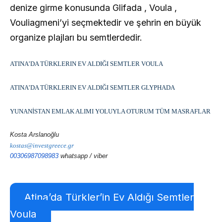
denize girme konusunda Glifada , Voula ,
Vouliagmeni’yi seçmektedir ve şehrin en büyük
organize plajları bu semtlerdedir.
ATINA’DA TÜRKLERIN EV ALDIĞI SEMTLER VOULA
ATINA’DA TÜRKLERIN EV ALDIĞI SEMTLER GLYPHADA
YUNANİSTAN EMLAK ALIMI YOLUYLA OTURUM TÜM MASRAFLAR
Kosta Arslanoğlu
kostas@investgreece.gr
00306987098983
whatsapp / viber
Atina’da Türkler’in Ev Aldığı Semtler
Voula