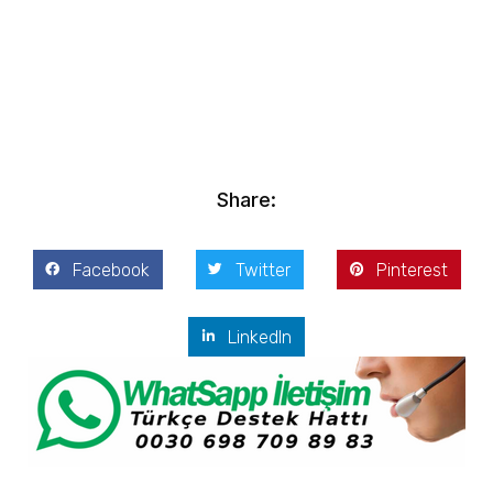
Kostis Arslanoğlu | Kostantin Kaini Arslanoglou
Kasım 16, 2016
Share:
Facebook
Twitter
Pinterest
LinkedIn