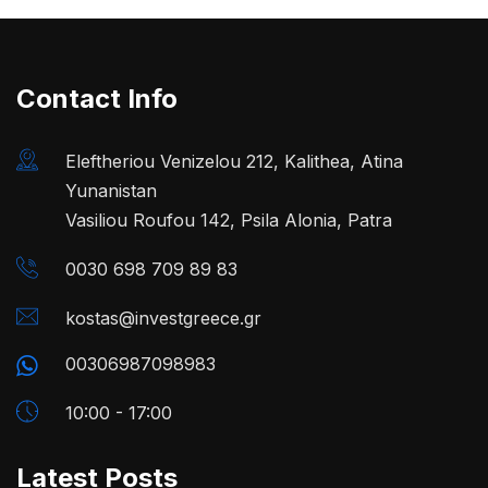
Contact Info
Eleftheriou Venizelou 212, Kalithea, Atina
Yunanistan
Vasiliou Roufou 142, Psila Alonia, Patra
0030 698 709 89 83
kostas@investgreece.gr
00306987098983
10:00 - 17:00
Latest Posts