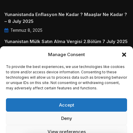
Yunanistanda Enflasyon Ne Kadar ? Maaşlar Ne Kadar ?
– 8 July 2025
Temmuz 8, 2025
Yunanistan Mülk Satın Alma Vergisi 2.Bölüm 7 July 2025
Temmuz 7, 2025
Manage Consent
Yunanistanda Daire Aidatları ve Ödenmezse Ne Olur 5
To provide the best experiences, we use technologies like cookies
July 2025
to store and/or access device information. Consenting to these
technologies will allow us to process data such as browsing behavior
Temmuz 5, 2025
or unique IDs on this site. Not consenting or withdrawing consent,
may adversely affect certain features and functions.
Accept
© Copyright 2009 - 2025 InvestGreece. All Rights
Deny
Reserved.
View preferences