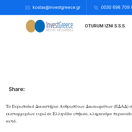
kostas@investgreece.gr
0030 698 709 
OTURUM IZNI S.S.S.
Kostis Arslanoğlu | Kostantin Kaini Arslanoglou
Aralık 23, 
Share:
Το Ευρωπαϊκό Δικαστήριο Ανθρωπίνων Δικαιωμάτων (ΕΔΑΔ) στ
εκατομμυρίων ευρώ σε Ελληνίδα υπήκοο, κληρονόμο περιουσίας
αυτό.