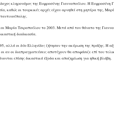
άδοχος κληρονόμος της Ευφροσύνης Γιαννοπούλου. Η Ευφροσύνη 
ασία, καθώς οι τουρκικές αρχές είχαν αρνηθεί στη μητέρα της, Μαρ
σταντινούπολης.
και Μαρία Τσιροπούλου το 2003. Μετά από τον θάνατο της Γιαννο
δικαστική διαδικασία.
95, αλλά οι δύο Ελληνίδες ζήτησαν την ακύρωση της πράξης. Η αξί
οι αν οι διαπραγματεύσεις αποτύχουν θα αποφάσιζε επί του τελικ
νονται επίσης δικαστικά έξοδα και αποζημίωση για ηθική βλάβη.