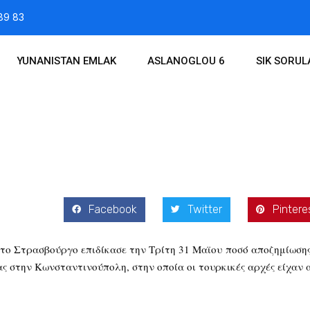
89 83
YUNANISTAN EMLAK
ASLANOGLOU 6
SIK SORU
2016
Facebook
Twitter
Pintere
ο Στρασβούργο επιδίκασε την Τρίτη 31 Μαϊου ποσό αποζημίωσης
 στην Κωνσταντινούπολη, στην οποία οι τουρκικές αρχές είχαν 