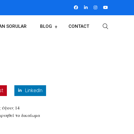
LAN SORULAR
BLOG
CONTACT
st
LinkedIn
 ύψους 14
αρνηθεί το δικαίωμα