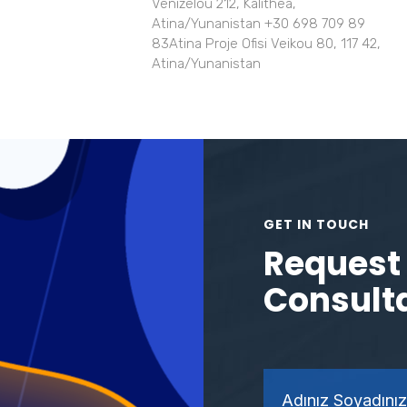
Venizelou 212, Kalithea,
Atina/Yunanistan +30 698 709 89
83Atina Proje Ofisi Veikou 80, 117 42,
Atina/Yunanistan
GET IN TOUCH
Request 
Consult