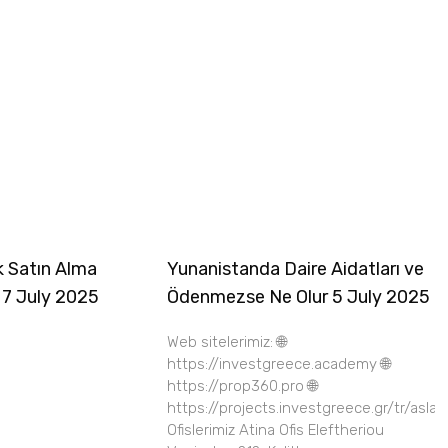
k Satın Alma
Yunanistanda Daire Aidatları ve
 7 July 2025
Ödenmezse Ne Olur 5 July 2025
Web sitelerimiz: 🌐
https://investgreece.academy 🌐
https://prop360.pro 🌐
https://projects.investgreece.gr/tr/asla
Ofislerimiz Atina Ofis Eleftheriou