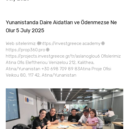
Yunanistanda Daire Aidatları ve Ödenmezse Ne
Olur 5 July 2025
Web sitelerimiz: 🌐https://investgreece.academy 🌐
https://prop360.pro 🌐
https://projects.investgreece.gr/tr/aslanoglou6 Ofislerimiz
Atina Ofis Eleftheriou Venizelou 212, Kalithea,
Atina/Yunanistan +30 698 709 89 83Atina Proje Ofisi
Veikou 80, 117 42, Atina/Yunanistan