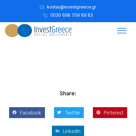
kostas@investgreece.gr
0030 698 709 89 83
Kostis Arslanoğlu | Kostantin Kaini Arslanoglou
Mayıs 1, 2017
Share:
Facebook
Twitter
Pinterest
LinkedIn