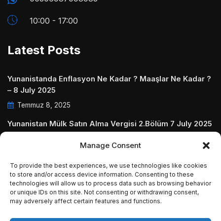
10:00 - 17:00
Latest Posts
Yunanistanda Enflasyon Ne Kadar ? Maaşlar Ne Kadar ?
– 8 July 2025
Temmuz 8, 2025
Yunanistan Mülk Satın Alma Vergisi 2.Bölüm 7 July 2025
Temmuz 7, 2025
Manage Consent
Yunanistanda Daire Aidatları ve Ödenmezse Ne Olur 5
To provide the best experiences, we use technologies like cookies
July 2025
to store and/or access device information. Consenting to these
technologies will allow us to process data such as browsing behavior
Temmuz 5, 2025
or unique IDs on this site. Not consenting or withdrawing consent,
may adversely affect certain features and functions.