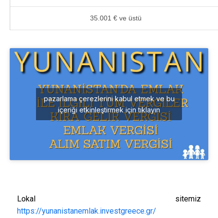
35.001 € ve üstü
pazarlama çerezlerini kabul etmek ve bu
içeriği etkinleştirmek için tıklayın
Lokal sitemiz
https://yunanistanemlak.investgreece.gr/