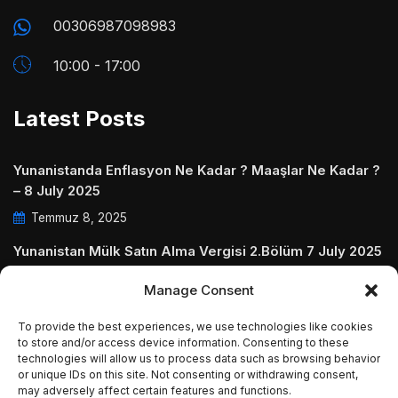
00306987098983
10:00 - 17:00
Latest Posts
Yunanistanda Enflasyon Ne Kadar ? Maaşlar Ne Kadar ?
– 8 July 2025
Temmuz 8, 2025
Yunanistan Mülk Satın Alma Vergisi 2.Bölüm 7 July 2025
Temmuz 7, 2025
Manage Consent
Yunanistanda Daire Aidatları ve Ödenmezse Ne Olur 5
To provide the best experiences, we use technologies like cookies
July 2025
to store and/or access device information. Consenting to these
Temmuz 5, 2025
technologies will allow us to process data such as browsing behavior
or unique IDs on this site. Not consenting or withdrawing consent,
may adversely affect certain features and functions.