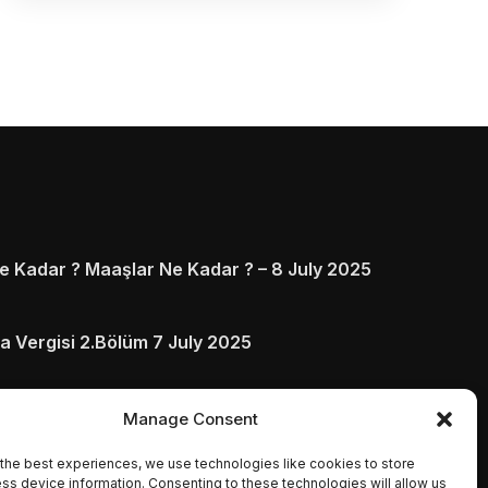
 Kadar ? Maaşlar Ne Kadar ? – 8 July 2025
a Vergisi 2.Bölüm 7 July 2025
arı ve Ödenmezse Ne Olur 5 July 2025
Manage Consent
the best experiences, we use technologies like cookies to store
ss device information. Consenting to these technologies will allow us