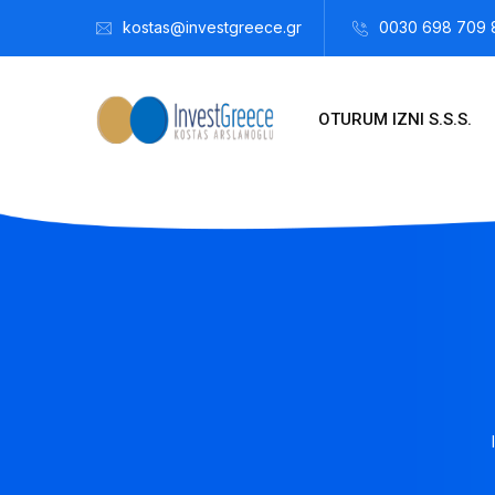
kostas@investgreece.gr
0030 698 709 
OTURUM IZNI S.S.S.