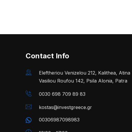
Contact Info
Eleftheriou Venizelou 212, Kalithea, Atin
Vasiliou Roufou 142, Psila Alonia, Patra
0030 698 709 89 83
kostas@investgreece.gr
00306987098983