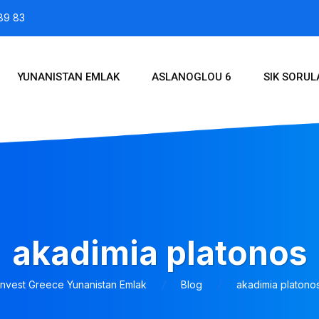
89 83
YUNANISTAN EMLAK
ASLANOGLOU 6
SIK SORU
akadimia platonos
Invest Greece Yunanistan Emlak
Blog
akadimia platono