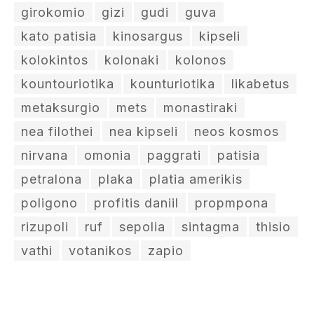
girokomio
gizi
gudi
guva
kato patisia
kinosargus
kipseli
kolokintos
kolonaki
kolonos
kountouriotika
kounturiotika
likabetus
metaksurgio
mets
monastiraki
nea filothei
nea kipseli
neos kosmos
nirvana
omonia
paggrati
patisia
petralona
plaka
platia amerikis
poligono
profitis daniil
propmpona
rizupoli
ruf
sepolia
sintagma
thisio
vathi
votanikos
zapio
Kostis Arslanoğlu | Kostantin Kaini Arslanoglou