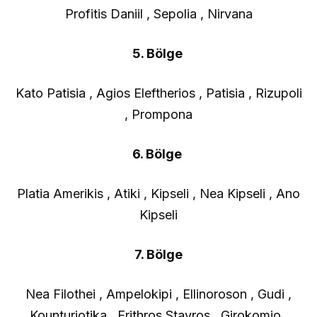
Profitis Daniil , Sepolia , Nirvana
5. Bölge
Kato Patisia , Agios Eleftherios , Patisia , Rizupoli
, Prompona
6. Bölge
Platia Amerikis , Atiki , Kipseli , Nea Kipseli , Ano
Kipseli
7. Bölge
Nea Filothei , Ampelokipi , Ellinoroson , Gudi ,
Kounturiotika , Erithros Stavros , Girokomio ,