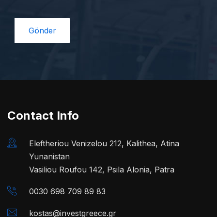
Contact Info
Eleftheriou Venizelou 212, Kalithea, Atina
Yunanistan
Vasiliou Roufou 142, Psila Alonia, Patra
0030 698 709 89 83
kostas@investgreece.gr