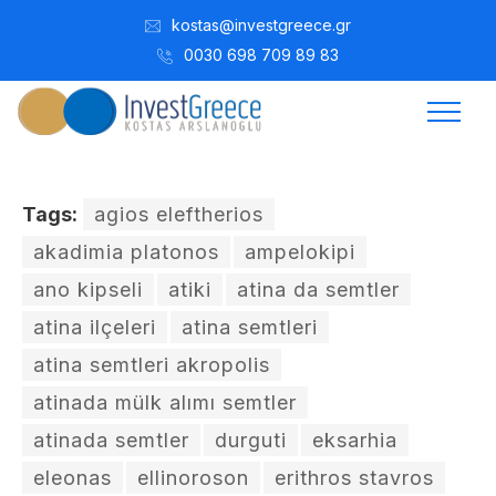
kostas@investgreece.gr
0030 698 709 89 83
Tags:
agios eleftherios
akadimia platonos
ampelokipi
ano kipseli
atiki
atina da semtler
atina ilçeleri
atina semtleri
atina semtleri akropolis
atinada mülk alımı semtler
atinada semtler
durguti
eksarhia
eleonas
ellinoroson
erithros stavros