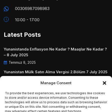
00306987098983
10:00 - 17:00
Latest Posts
Yunanistanda Enflasyon Ne Kadar ? Maaşlar Ne Kadar ?
– 8 July 2025
Temmuz 8, 2025
Yunanistan Mülk Satın Alma Vergisi 2.Bölüm 7 July 2025
Temmuz 7, 2025
Manage Consent
Yunanistanda Daire Aidatları ve Ödenmezse Ne Olur 5
To provide the best experiences, we use technologies like cookies
July 2025
to store and/or access device information. Consenting to these
technologies will allow us to process data such as browsing behavior
Temmuz 5, 2025
or unique IDs on this site. Not consenting or withdrawing consent,
may adversely affect certain features and functions.