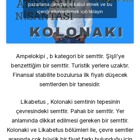
pazarlama çerezlerini kabul etmek ve bu
içeriği etkinleştirmek için tıklayın
Ampelokipi , b kategori bir semttir. Şişli’ye
benzettiğim bir semttir. Turistik yerlere uzaktır.
Finansal stabilite bozulursa ilk fiyatı düşecek
semtlerden bir tanesidir.
Likabetus , Kolonaki semtinin tepesinin
çevresindeki semttir. Pahalı bir semttir. Yer
anlamında dikkat edilmesi gereken bir semttir.
Kolonaki ve Likabetus bölümleri ile, çevre semtler
arasında çok büyük bir fiyat farkı bulunduğu için