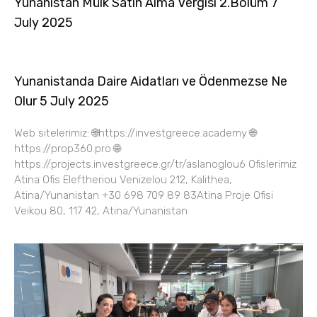
Yunanistan Mülk Satın Alma Vergisi 2.Bölüm 7
July 2025
Yunanistanda Daire Aidatları ve Ödenmezse Ne
Olur 5 July 2025
Web sitelerimiz: 🌐https://investgreece.academy 🌐
https://prop360.pro 🌐
https://projects.investgreece.gr/tr/aslanoglou6 Ofislerimiz
Atina Ofis Eleftheriou Venizelou 212, Kalithea,
Atina/Yunanistan +30 698 709 89 83Atina Proje Ofisi
Veikou 80, 117 42, Atina/Yunanistan