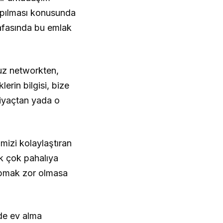
yapılması konusunda
afasında bu emlak
uz networkten,
erin bilgisi, bize
tiyaçtan yada o
mizi kolaylaştıran
ok çok pahalıya
yapmak zor olmasa
ede ev alma