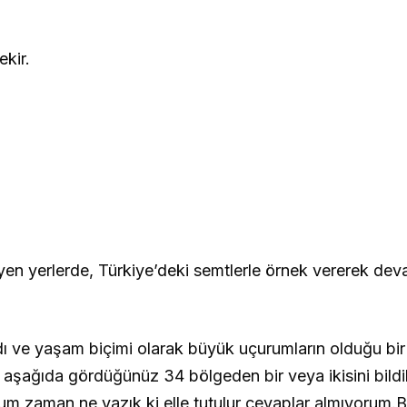
ekir.
eyen yerlerde, Türkiye’deki semtlerle örnek vererek de
dı ve yaşam biçimi olarak büyük uçurumların olduğu bir
 aşağıda gördüğünüz 34 bölgeden bir veya ikisini bildik
um zaman ne yazık ki elle tutulur cevaplar almıyorum.B