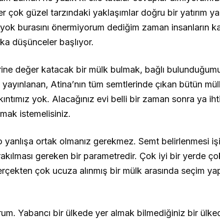
eler çok güzel tarzındaki yaklaşımlar doğru bir yatırım 
yok burasını önermiyorum dediğim zaman insanların k
rka düşünceler başlıyor.
erine değer katacak bir mülk bulmak, bağlı bulunduğum
yayınlanan, Atina’nın tüm semtlerinde çıkan bütün mülkl
kıntımız yok. Alacağınız evi belli bir zaman sonra ya ih
mak istemelisiniz.
 o yanlışa ortak olmanız gerekmez. Semt belirlenmesi işi
ırakılması gereken bir parametredir. Çok iyi bir yerde ç
 gerçekten çok ucuza alınmış bir mülk arasında seçim 
rum. Yabancı bir ülkede yer almak bilmediğiniz bir ülk