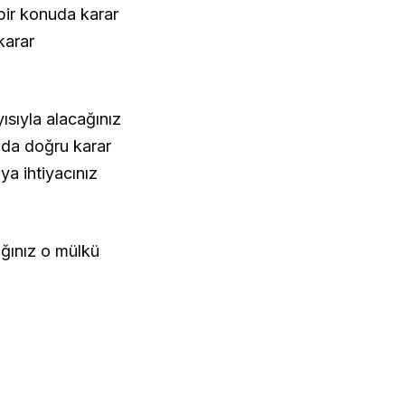
bir konuda karar
karar
ısıyla alacağınız
nda doğru karar
ya ihtiyacınız
dığınız o mülkü