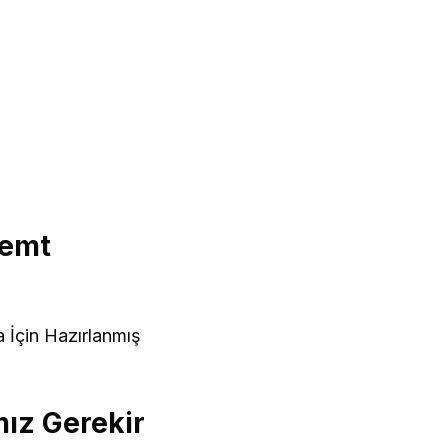
Semt
 İçin Hazırlanmış
ız Gerekir