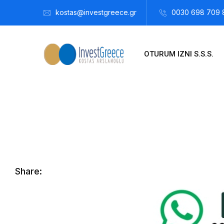
kostas@investgreece.gr
0030 698 709 
OTURUM IZNI S.S.S.
Kostis Arslanoğlu | Kostantin Kaini Arslanoglou
Aralık 15, 
Share: