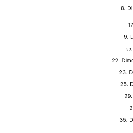
8. D
17
9. 
33. 
22. Dimo
23. D
25. D
29.
21
35. D