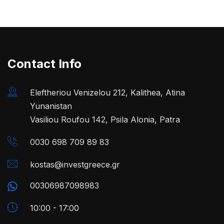
Contact Info
Eleftheriou Venizelou 212, Kalithea, Atina
Yunanistan
Vasiliou Roufou 142, Psila Alonia, Patra
0030 698 709 89 83
kostas@investgreece.gr
00306987098983
10:00 - 17:00