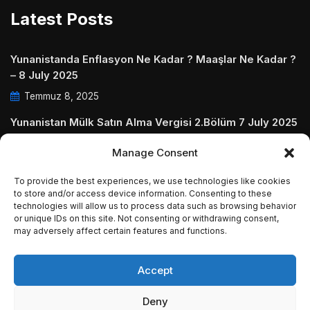
Latest Posts
Yunanistanda Enflasyon Ne Kadar ? Maaşlar Ne Kadar ?
– 8 July 2025
Temmuz 8, 2025
Yunanistan Mülk Satın Alma Vergisi 2.Bölüm 7 July 2025
Temmuz 7, 2025
Manage Consent
Yunanistanda Daire Aidatları ve Ödenmezse Ne Olur 5
To provide the best experiences, we use technologies like cookies
July 2025
to store and/or access device information. Consenting to these
technologies will allow us to process data such as browsing behavior
Temmuz 5, 2025
or unique IDs on this site. Not consenting or withdrawing consent,
may adversely affect certain features and functions.
Accept
© Copyright 2009 - 2025 InvestGreece. All Rights
Deny