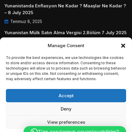
Yunanistanda Enflasyon Ne Kadar ? Maaşlar Ne Kadar ?
– 8 July 2025
Temmuz 8, 2025
Yunanistan Mülk Satın Alma Vergisi 2.Bölüm 7 July 2025
Temmuz 7, 2025
Manage Consent
Yunanistanda Daire Aidatları ve Ödenmezse Ne Olur 5
To provide the best experiences, we use technologies like cookies
July 2025
to store and/or access device information. Consenting to these
technologies will allow us to process data such as browsing behavior
Temmuz 5, 2025
or unique IDs on this site. Not consenting or withdrawing consent,
may adversely affect certain features and functions.
Accept
© Copyright 2009 - 2025 InvestGreece. All Rights
Deny
Reserved.
View preferences
Tüm sorularınızı cevaplayabilirim?