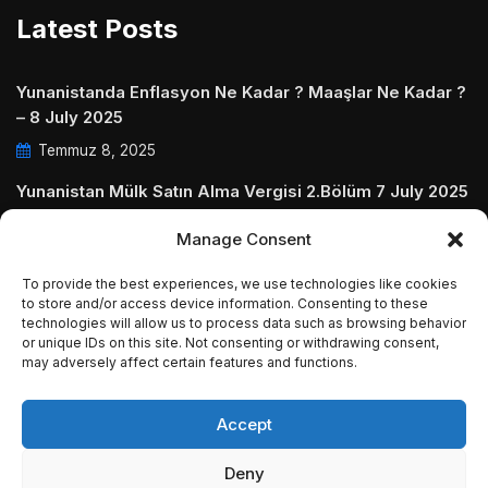
Latest Posts
Yunanistanda Enflasyon Ne Kadar ? Maaşlar Ne Kadar ?
– 8 July 2025
Temmuz 8, 2025
Yunanistan Mülk Satın Alma Vergisi 2.Bölüm 7 July 2025
Temmuz 7, 2025
Manage Consent
Yunanistanda Daire Aidatları ve Ödenmezse Ne Olur 5
To provide the best experiences, we use technologies like cookies
July 2025
to store and/or access device information. Consenting to these
Temmuz 5, 2025
technologies will allow us to process data such as browsing behavior
or unique IDs on this site. Not consenting or withdrawing consent,
may adversely affect certain features and functions.
Accept
© Copyright 2009 - 2025 InvestGreece. All Rights
Deny