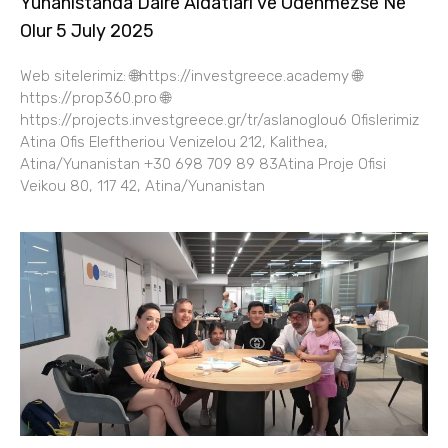
Yunanistanda Daire Aidatları ve Ödenmezse Ne
Olur 5 July 2025
Web sitelerimiz: 🌐https://investgreece.academy 🌐
https://prop360.pro 🌐
https://projects.investgreece.gr/tr/aslanoglou6 Ofislerimiz
Atina Ofis Eleftheriou Venizelou 212, Kalithea,
Atina/Yunanistan +30 698 709 89 83Atina Proje Ofisi
Veikou 80, 117 42, Atina/Yunanistan