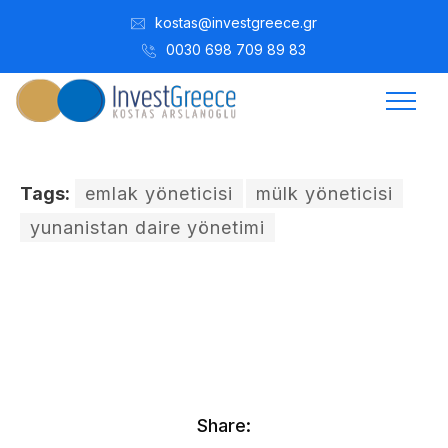
kostas@investgreece.gr
0030 698 709 89 83
Tags:
emlak yöneticisi
mülk yöneticisi
yunanistan daire yönetimi
Kostis Arslanoğlu | Kostantin Kaini Arslanoglou
Kasım 3, 2021
Share: