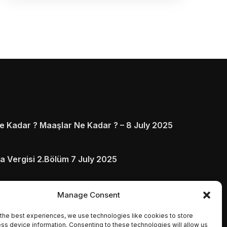
 Kadar ? Maaşlar Ne Kadar ? – 8 July 2025
a Vergisi 2.Bölüm 7 July 2025
arı ve Ödenmezse Ne Olur 5 July 2025
Manage Consent
the best experiences, we use technologies like cookies to store
ss device information. Consenting to these technologies will allow us