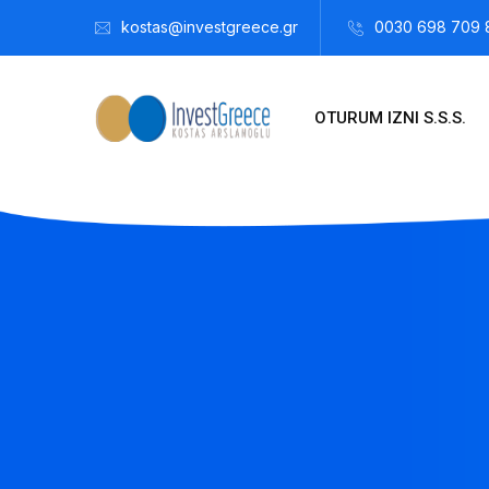
kostas@investgreece.gr
0030 698 709 
OTURUM IZNI S.S.S.