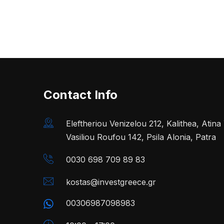
Contact Info
Eleftheriou Venizelou 212, Kalithea, Atin
Vasiliou Roufou 142, Psila Alonia, Patra
0030 698 709 89 83
kostas@investgreece.gr
00306987098983