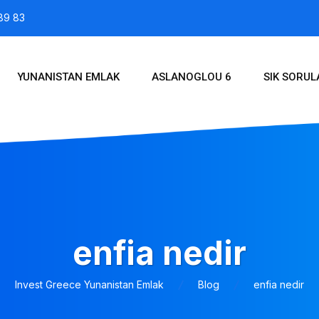
89 83
YUNANISTAN EMLAK
ASLANOGLOU 6
SIK SORU
enfia nedir
Invest Greece Yunanistan Emlak
Blog
enfia nedir