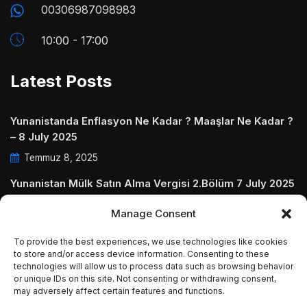
00306987098983
10:00 - 17:00
Latest Posts
Yunanistanda Enflasyon Ne Kadar ? Maaşlar Ne Kadar ?
– 8 July 2025
Temmuz 8, 2025
Yunanistan Mülk Satın Alma Vergisi 2.Bölüm 7 July 2025
Temmuz 7, 2025
Manage Consent
Yunanistanda Daire Aidatları ve Ödenmezse Ne Olur 5
To provide the best experiences, we use technologies like cookies
July 2025
to store and/or access device information. Consenting to these
technologies will allow us to process data such as browsing behavior
Temmuz 5, 2025
or unique IDs on this site. Not consenting or withdrawing consent,
may adversely affect certain features and functions.