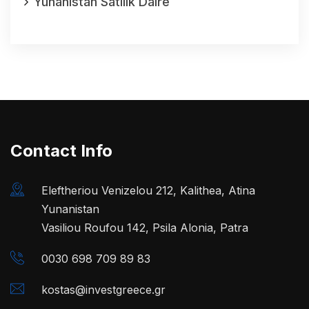
Yunanistan Satılık Daire
Contact Info
Eleftheriou Venizelou 212, Kalithea, Atina
Yunanistan
Vasiliou Roufou 142, Psila Alonia, Patra
0030 698 709 89 83
kostas@investgreece.gr