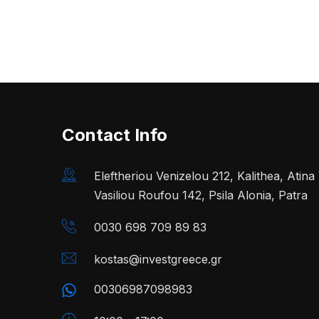
Contact Info
Eleftheriou Venizelou 212, Kalithea, Atin
Vasiliou Roufou 142, Psila Alonia, Patra
0030 698 709 89 83
kostas@investgreece.gr
00306987098983