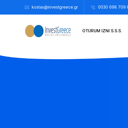
kostas@investgreece.gr
0030 698 709 
OTURUM IZNI S.S.S.