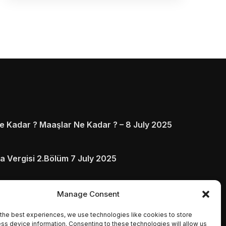
 Kadar ? Maaşlar Ne Kadar ? – 8 July 2025
a Vergisi 2.Bölüm 7 July 2025
arı ve Ödenmezse Ne Olur 5 July 2025
Manage Consent
the best experiences, we use technologies like cookies to store
ss device information. Consenting to these technologies will allow us