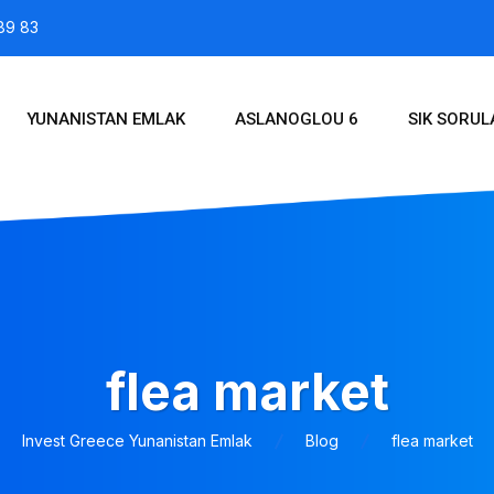
89 83
YUNANISTAN EMLAK
ASLANOGLOU 6
SIK SORU
flea market
Invest Greece Yunanistan Emlak
Blog
flea market