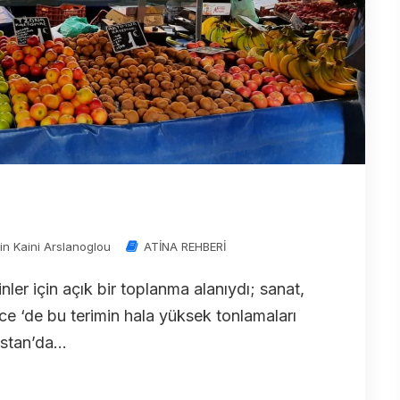
in Kaini Arslanoglou
ATİNA REHBERİ
ler için açık bir toplanma alanıydı; sanat,
izce ‘de bu terimin hala yüksek tonlamaları
stan’da...