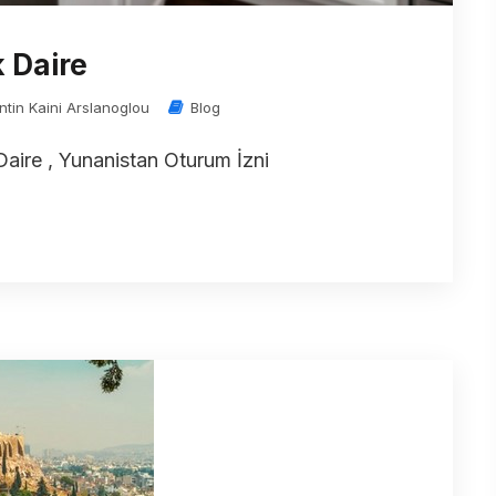
k Daire
ntin Kaini Arslanoglou
Blog
Daire , Yunanistan Oturum İzni