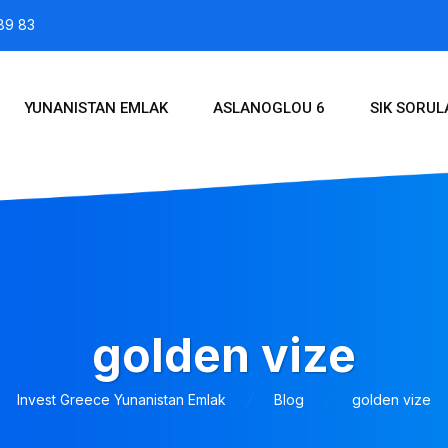
89 83
YUNANISTAN EMLAK
ASLANOGLOU 6
SIK SORU
golden vize
Invest Greece Yunanistan Emlak
Blog
golden vize