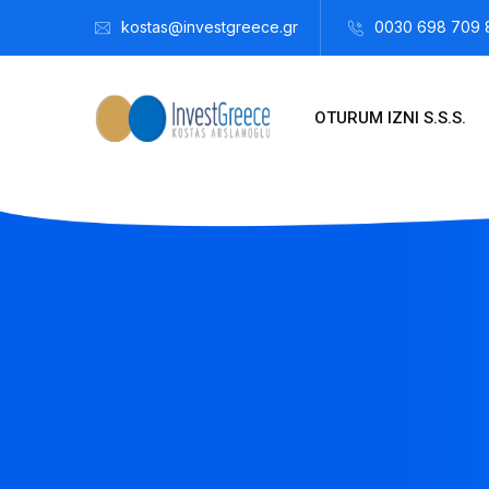
kostas@investgreece.gr
0030 698 709 
OTURUM IZNI S.S.S.