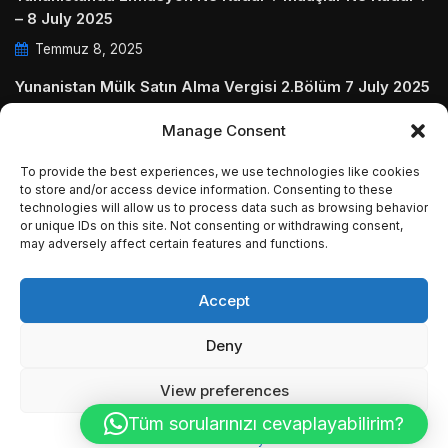
– 8 July 2025
Temmuz 8, 2025
Yunanistan Mülk Satın Alma Vergisi 2.Bölüm 7 July 2025
Temmuz 7, 2025
Manage Consent
Yunanistanda Daire Aidatları ve Ödenmezse Ne Olur 5
To provide the best experiences, we use technologies like cookies
July 2025
to store and/or access device information. Consenting to these
technologies will allow us to process data such as browsing behavior
Temmuz 5, 2025
or unique IDs on this site. Not consenting or withdrawing consent,
may adversely affect certain features and functions.
Accept
© Copyright 2009 - 2025 InvestGreece. All Rights
Deny
Reserved.
View preferences
Tüm sorularınızı cevaplayabilirim?
Cookie Policy