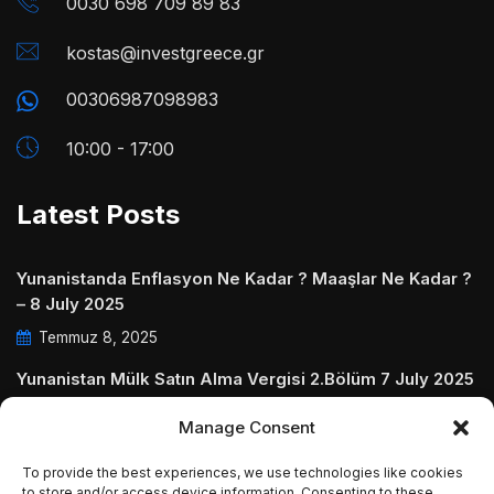
0030 698 709 89 83
kostas@investgreece.gr
00306987098983
10:00 - 17:00
Latest Posts
Yunanistanda Enflasyon Ne Kadar ? Maaşlar Ne Kadar ?
– 8 July 2025
Temmuz 8, 2025
Yunanistan Mülk Satın Alma Vergisi 2.Bölüm 7 July 2025
Temmuz 7, 2025
Manage Consent
Yunanistanda Daire Aidatları ve Ödenmezse Ne Olur 5
To provide the best experiences, we use technologies like cookies
July 2025
to store and/or access device information. Consenting to these