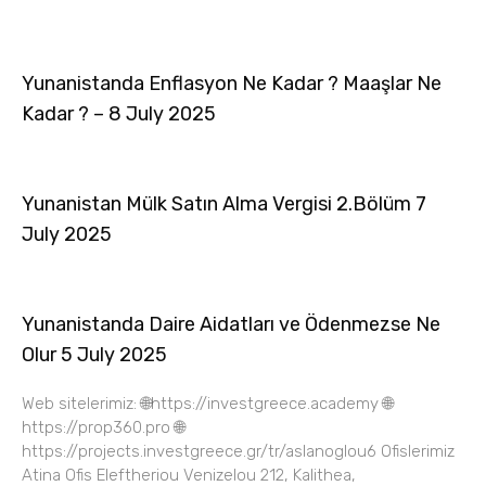
Yunanistanda Enflasyon Ne Kadar ? Maaşlar Ne
Kadar ? – 8 July 2025
Yunanistan Mülk Satın Alma Vergisi 2.Bölüm 7
July 2025
Yunanistanda Daire Aidatları ve Ödenmezse Ne
Olur 5 July 2025
Web sitelerimiz: 🌐https://investgreece.academy 🌐
https://prop360.pro 🌐
https://projects.investgreece.gr/tr/aslanoglou6 Ofislerimiz
Atina Ofis Eleftheriou Venizelou 212, Kalithea,