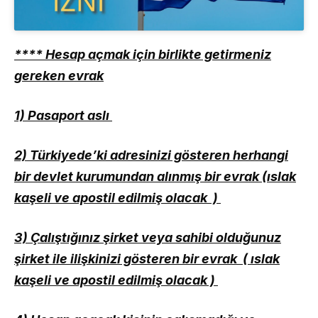
**** Hesap açmak için birlikte getirmeniz
gereken evrak
1) Pasaport aslı
2) Türkiyede’ki adresinizi gösteren herhangi
bir devlet kurumundan alınmış bir evrak (ıslak
kaşeli ve apostil edilmiş olacak )
3) Çalıştığınız şirket veya sahibi olduğunuz
şirket ile ilişkinizi gösteren bir evrak ( ıslak
kaşeli ve apostil edilmiş olacak )