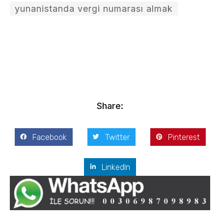
yunanistanda vergi numarası almak
Kostis Arslanoğlu | Kostantin Kaini Arslanoglou
Ocak 20, 2017
Share:
Facebook
Twitter
Pinterest
LinkedIn