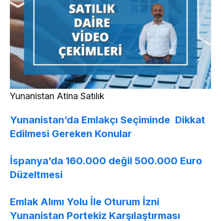
Yunanistan Atina Satılık
Yunanistan’da Emlakçı Seçiminde Dikkat
Edilmesi Gereken Konular
İspanya’da 160.000 değil 500.000 Euro
Düzeltmesi
Emlak Alımı Yolu İle Oturum İzni
Yunanistan Portekiz Karşılaştırması