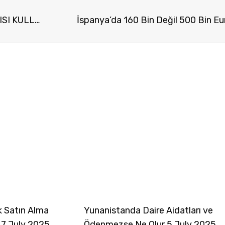
“SCHENGEN” KISA SÜRELİ KALIŞ HESAPLAYICISI KULLANIM KILAVUZU
İspanya’da 160 Bin Değil 500 Bin E
k Satın Alma
Yunanistanda Daire Aidatları ve
 7 July 2025
Ödenmezse Ne Olur 5 July 2025