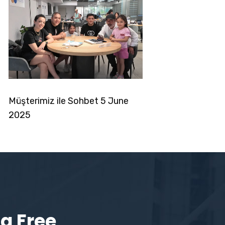
noglou6
Müşterimiz ile Sohbet 5 June
2025
a Free