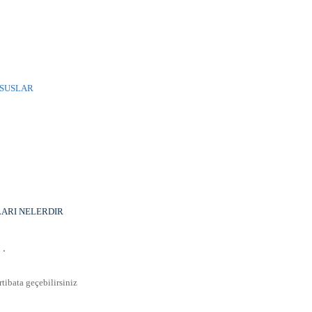
USUSLAR
LARI NELERDIR
 .
ibata geçebilirsiniz