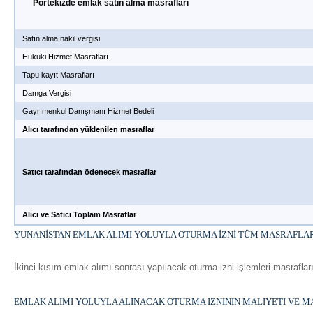
Portekızde emlak satın alma masrafları
Satın alma nakil vergisi
Hukuki Hizmet Masrafları
Tapu kayıt Masrafları
Damga Vergisi
Gayrımenkul Danışmanı Hizmet Bedeli
Alıcı tarafından yüklenilen masraflar
Satıcı tarafından ödenecek masraflar
Alıcı ve Satıcı Toplam Masraflar
YUNANİSTAN EMLAK ALIMI YOLUYLA OTURMA İZNİ TÜM MASRAFLA
İkinci kısım emlak alımı sonrası yapılacak oturma izni işlemleri masraflar
EMLAK ALIMI YOLUYLA ALINACAK OTURMA IZNININ MALIYETI VE 