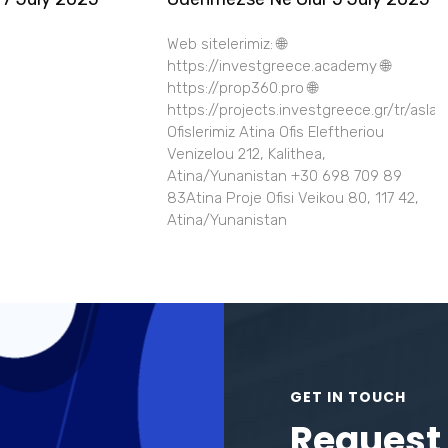
Web sitelerimiz: 🌐
https://investgreece.academy 🌐
https://prop360.pro 🌐
https://projects.investgreece.gr/tr/asla
Ofislerimiz Atina Ofis Eleftheriou
Venizelou 212, Kalithea,
Atina/Yunanistan +30 698 709 89
83Atina Proje Ofisi Veikou 80, 117 42,
Atina/Yunanistan
GET IN TOUCH
Request 