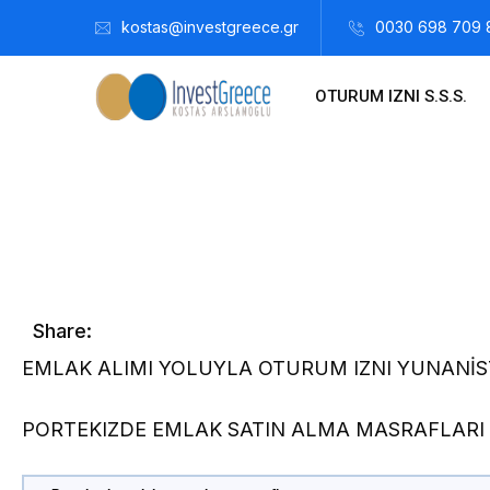
kostas@investgreece.gr
0030 698 709 
OTURUM IZNI S.S.S.
Kostis Arslanoğlu | Kostantin Kaini Arslanoglou
Ocak 18, 2
Share:
EMLAK ALIMI YOLUYLA OTURUM IZNI YUNANİS
PORTEKIZDE EMLAK SATIN ALMA MASRAFLARI