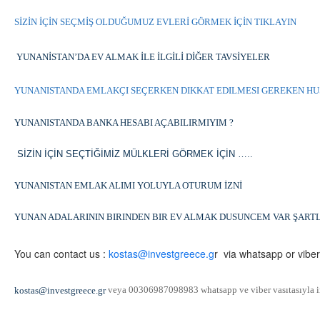
SİZİN İÇİN SEÇMİŞ OLDUĞUMUZ EVLERİ GÖRMEK İÇİN TIKLAYIN
YUNANİSTAN’DA EV ALMAK İLE İLGİLİ DİĞER TAVSİYELER
YUNANISTANDA EMLAKÇI SEÇERKEN DIKKAT EDILMESI GEREKEN H
YUNANISTANDA BANKA HESABI AÇABILIRMIYIM ?
SİZİN İÇİN SEÇTİĞİMİZ MÜLKLERİ GÖRMEK İÇİN …..
YUNANISTAN EMLAK ALIMI YOLUYLA OTURUM İZNİ
YUNAN ADALARININ BIRINDEN BIR EV ALMAK DUSUNCEM VAR ŞART
You can contact us :
kostas@investgreece.g
r via whatsapp or viber
veya 00306987098983 whatsapp ve viber vasıtasıyla irt
kostas@investgreece.gr