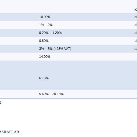
K
10.00%
al
1% – 2%
al
0.20% – 1.20%
al
0.80%
al
3% – 5% (+23% VAT)
s
14.00%
6.15%
5.69% – 20.15%
R
ı
MASRAFLAR