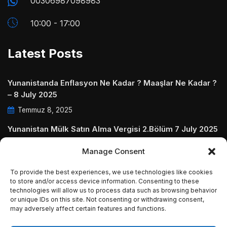
00306987098983
10:00 - 17:00
Latest Posts
Yunanistanda Enflasyon Ne Kadar ? Maaşlar Ne Kadar ?
– 8 July 2025
Temmuz 8, 2025
Yunanistan Mülk Satın Alma Vergisi 2.Bölüm 7 July 2025
Temmuz 7, 2025
Manage Consent
Yunanistanda Daire Aidatları ve Ödenmezse Ne Olur 5
To provide the best experiences, we use technologies like cookies
July 2025
to store and/or access device information. Consenting to these
technologies will allow us to process data such as browsing behavior
Temmuz 5, 2025
or unique IDs on this site. Not consenting or withdrawing consent,
may adversely affect certain features and functions.