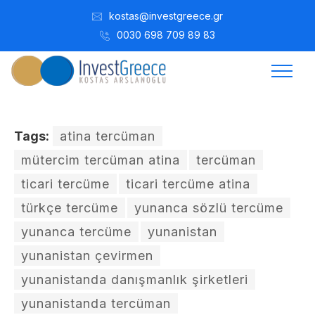
kostas@investgreece.gr
0030 698 709 89 83
Tags:
atina tercüman
mütercim tercüman atina
tercüman
ticari tercüme
ticari tercüme atina
türkçe tercüme
yunanca sözlü tercüme
yunanca tercüme
yunanistan
yunanistan çevirmen
yunanistanda danışmanlık şirketleri
yunanistanda tercüman