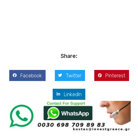
Kostis Arslanoğlu | Kostantin Kaini Arslanoglou
Şubat 7, 2015
Share:
Facebook
Twitter
Pinterest
LinkedIn