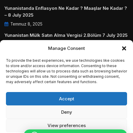
Yunanistanda Enflasyon Ne Kadar ? Maaşlar Ne Kadar ?
– 8 July 2025
Temmuz 8, 2025
Yunanistan Mülk Satın Alma Vergisi 2.Bölüm 7 July 2025
Temmuz 7, 2025
Manage Consent
Yunanistanda Daire Aidatları ve Ödenmezse Ne Olur 5
To provide the best experiences, we use technologies like cookies
July 2025
to store and/or access device information. Consenting to these
technologies will allow us to process data such as browsing behavior
Temmuz 5, 2025
or unique IDs on this site. Not consenting or withdrawing consent,
may adversely affect certain features and functions.
Accept
© Copyright 2009 - 2025 InvestGreece. All Rights
Deny
Reserved.
View preferences