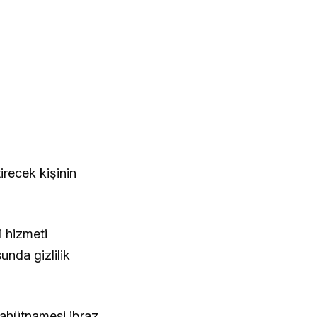
recek kişinin
i hizmeti
nda gizlilik
aahütnamesi ibraz