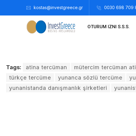
kostas@investgreece.gr
0030 698 709 
OTURUM IZNI S.S.S.
Tags:
atina tercüman
mütercim tercüman at
türkçe tercüme
yunanca sözlü tercüme
yu
yunanistanda danışmanlık şirketleri
yunanis
Kostis Arslanoğlu | Kostantin Kaini Arslanoglou
Şubat 7, 2