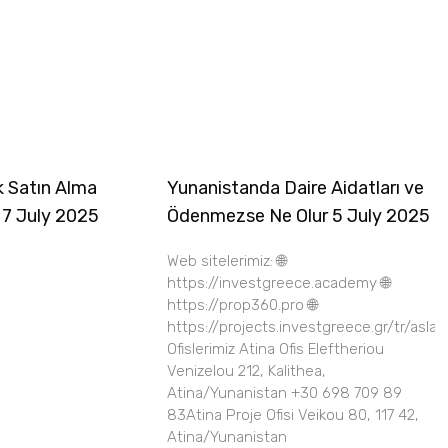
k Satın Alma
Yunanistanda Daire Aidatları ve
 7 July 2025
Ödenmezse Ne Olur 5 July 2025
Web sitelerimiz: 🌐
https://investgreece.academy 🌐
https://prop360.pro 🌐
https://projects.investgreece.gr/tr/asla
Ofislerimiz Atina Ofis Eleftheriou
Venizelou 212, Kalithea,
Atina/Yunanistan +30 698 709 89
83Atina Proje Ofisi Veikou 80, 117 42,
Atina/Yunanistan