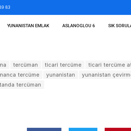
89 83
YUNANISTAN EMLAK
ASLANOGLOU 6
SIK SORU
ina
tercüman
ticari tercüme
ticari tercüme a
nanca tercüme
yunanistan
yunanistan çevir
tanda tercüman
015