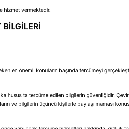
e hizmet vermektedir.
BİLGİLERİ
eken en önemli konuların başında tercümeyi gerçekleşti
husus ta tercüme edilen bilgilerin güvenliğidir. Çevir
ın ve bilgilerin üçüncü kişilerle paylaşılmaması konusu
nce yapılacak tercüme hizmetleri hakkında gizlilik t