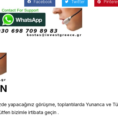
Facebook
Twitter
Pintere
AN
inizde yapacağınız görüşme, toplantılarda Yunanca ve Tü
fen bizimle irtibata geçin .