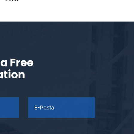
a Free
ation