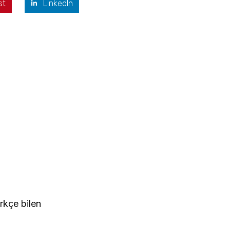
st
LinkedIn
rkçe bilen