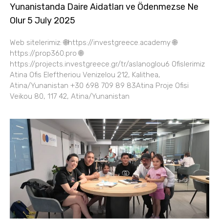
Yunanistanda Daire Aidatları ve Ödenmezse Ne
Olur 5 July 2025
Web sitelerimiz: 🌐https://investgreece.academy 🌐
https://prop360.pro 🌐
https://projects.investgreece.gr/tr/aslanoglou6 Ofislerimiz
Atina Ofis Eleftheriou Venizelou 212, Kalithea,
Atina/Yunanistan +30 698 709 89 83Atina Proje Ofisi
Veikou 80, 117 42, Atina/Yunanistan