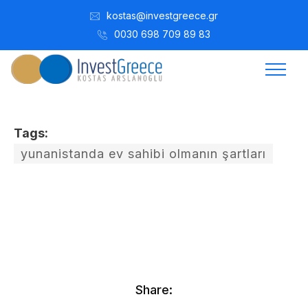
kostas@investgreece.gr
0030 698 709 89 83
Tags:
yunanistanda ev sahibi olmanın şartları
Kostis Arslanoğlu | Kostantin Kaini Arslanoglou
Ekim 26, 2016
Share: