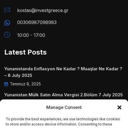
kostas@investgreece.gr
00306987098983
10:00 - 17:00
Latest Posts
Yunanistanda Enflasyon Ne Kadar ? Maaşlar Ne Kadar ?
– 8 July 2025
Temmuz 8, 2025
Yunanistan Mülk Satın Alma Vergisi 2.Bölüm 7 July 2025
Temmuz 7, 2025
Manage Consent
Yunanistanda Daire Aidatları ve Ödenmezse Ne Olur 5
To provide the best experiences, we use technologies like cookies
July 2025
to store and/or access device information. Consenting to these