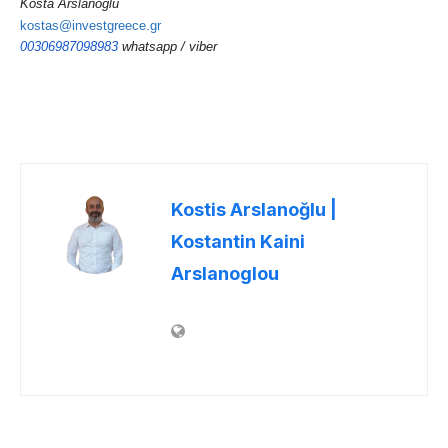
Kosta Arslanoğlu
kostas@investgreece.gr
00306987098983
whatsapp / viber
Kostis Arslanoğlu |
Kostantin Kaini
Arslanoglou