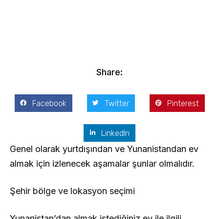
Kostis Arslanoğlu | Kostantin Kaini Arslanoglou
Ekim 26, 2016
Share:
Facebook
Twitter
Pinterest
LinkedIn
Genel olarak yurtdışından ve Yunanistandan ev
almak için izlenecek aşamalar şunlar olmalıdır.
Şehir bölge ve lokasyon seçimi
Yunanistan’dan almak istediğiniz ev ile ilgili