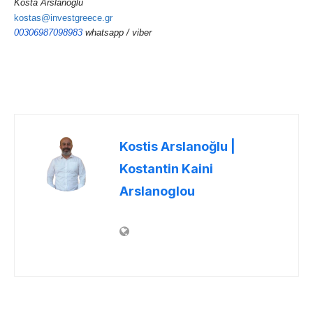
Kosta Arslanoğlu
kostas@investgreece.gr
00306987098983
whatsapp / viber
Kostis Arslanoğlu |
Kostantin Kaini
Arslanoglou