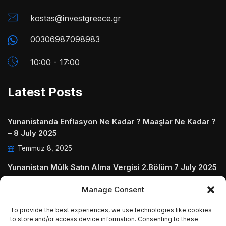
kostas@investgreece.gr
00306987098983
10:00 - 17:00
Latest Posts
Yunanistanda Enflasyon Ne Kadar ? Maaşlar Ne Kadar ?
– 8 July 2025
Temmuz 8, 2025
Yunanistan Mülk Satın Alma Vergisi 2.Bölüm 7 July 2025
Temmuz 7, 2025
Manage Consent
Yunanistanda Daire Aidatları ve Ödenmezse Ne Olur 5
To provide the best experiences, we use technologies like cookies
July 2025
to store and/or access device information. Consenting to these