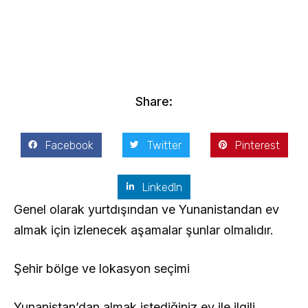
Kostis Arslanoğlu | Kostantin Kaini Arslanoglou
Ekim 26, 2016
Share:
Facebook
Twitter
Pinterest
LinkedIn
Genel olarak yurtdışından ve Yunanistandan ev
almak için izlenecek aşamalar şunlar olmalıdır.
Şehir bölge ve lokasyon seçimi
Yunanistan’dan almak istediğiniz ev ile ilgili