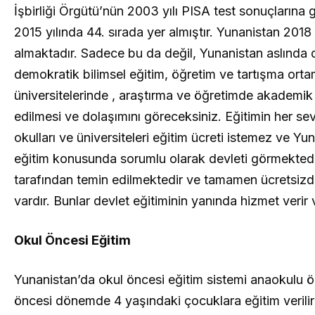
İşbirliği Örgütü’nün 2003 yılı PISA test sonuçların
2015 yılında 44. sırada yer almıştır. Yunanistan 201
almaktadır. Sadece bu da değil, Yunanistan aslında
demokratik bilimsel eğitim, öğretim ve tartışma orta
üniversitelerinde , araştırma ve öğretimde akademik ö
edilmesi ve dolaşımını göreceksiniz. Eğitimin her se
okulları ve üniversiteleri eğitim ücreti istemez ve Y
eğitim konusunda sorumlu olarak devleti görmektedir. 
tarafından temin edilmektedir ve tamamen ücretsizdir…
vardır. Bunlar devlet eğitiminin yanında hizmet verir
Okul Öncesi Eğitim
Yunanistan’da okul öncesi eğitim sistemi anaokulu
öncesi dönemde 4 yaşındaki çocuklara eğitim verili