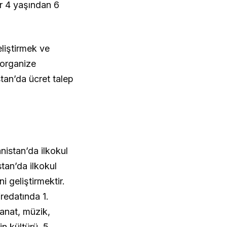
ar 4 yaşından 6
liştirmek ve
 organize
stan’da ücret talep
nistan’da ilkokul
tan’da ilkokul
i geliştirmektir.
fredatında 1.
sanat, müzik,
in kültürü, 5.