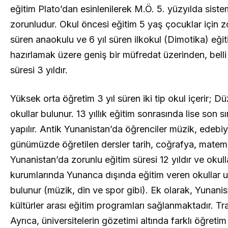
eğitim Plato’dan esinlenilerek M.Ö. 5. yüzyılda sisteml
zorunludur. Okul öncesi eğitim 5 yaş çocuklar için zo
süren anaokulu ve 6 yıl süren ilkokul (Dimotika) eğit
hazırlamak üzere geniş bir müfredat üzerinden, belli
süresi 3 yıldır.
Yüksek orta öğretim 3 yıl süren iki tip okul içerir; 
okullar bulunur. 13 yıllık eğitim sonrasında lise son 
yapılır. Antik Yunanistan’da öğrenciler müzik, edebiya
günümüzde öğretilen dersler tarih, coğrafya, matematik
Yunanistan’da zorunlu eğitim süresi 12 yıldır ve oku
kurumlarında Yunanca dışında eğitim veren okullar ulu
bulunur (müzik, din ve spor gibi). Ek olarak, Yunani
kültürler arası eğitim programları sağlanmaktadır. Tr
Ayrıca, üniversitelerin gözetimi altında farklı öğre