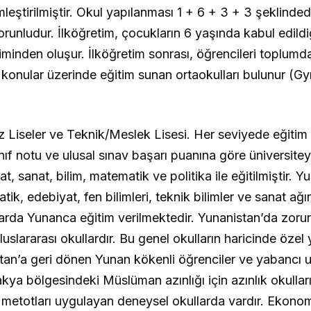
eştirilmiştir. Okul yapılanması 1 + 6 + 3 + 3 şeklindedir.
runludur. İlköğretim, çocukların 6 yaşında kabul edildiğ
iminden oluşur. İlköğretim sonrası, öğrencileri toplumda
 konular üzerinde eğitim sunan ortaokulları bulunur (G
Düz Liseler ve Teknik/Meslek Lisesi. Her seviyede eğitim 
sınıf notu ve ulusal sınav başarı puanına göre üniversite
t, sanat, bilim, matematik ve politika ile eğitilmiştir. Y
, edebiyat, fen bilimleri, teknik bilimler ve sanat ağırlı
llarda Yunanca eğitim verilmektedir. Yunanistan’da zorun
slararası okullardır. Bu genel okulların haricinde özel 
stan’a geri dönen Yunan kökenli öğrenciler ve yabancı uy
akya bölgesindeki Müslüman azınlığı için azınlık okullar
tim metotları uygulayan deneysel okullarda vardır. Ekon