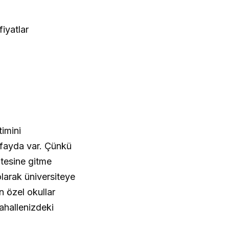
iyatlar
imini
 fayda var. Çünkü
tesine gitme
larak üniversiteye
n özel okullar
ahallenizdeki