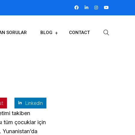
LAN SORULAR
BLOG
CONTACT
st
LinkedIn
etimi takiben
ı tüm çocuklar için
r. Yunanistan’da