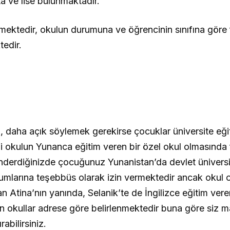
ta ve lise bulunmaktadır.
şmektedir, okulun durumuna ve öğrencinin sınıfına göre f
tedir.
, daha açık söylemek gerekirse çocuklar üniversite eğit
ği okulun Yunanca eğitim veren bir özel okul olmasında
önderdiğinizde çocuğunuz Yunanistan’da devlet üniversi
umlarına teşebbüs olarak izin vermektedir ancak okul o
lan Atina’nın yanında, Selanik’te de İngilizce eğitim vere
n okullar adrese göre belirlenmektedir buna göre siz m
abilirsiniz.