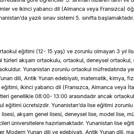
bilimler ve ikinci yabancı dil (Almanca veya Fransızca) 
anistan’da yazılı sınav sistemi 5. sınıfta başlamaktadır
rtaokul eğitimi (12- 15 yaş) ve zorunlu olmayan 3 yıl li
l türleri akşam ortaokulu, ortaokul, deneysel ortaokul,
taokuldur. Yunanistan zorunlu ortaokul müfredatında yer
n dili, Antik Yunan edebiyatı, matematik, kimya, fizik,
 eğitimi, ikinci yabancı dil (Fransızca, Almanca veya İt
atleri genellikle 08:00- 13:00 arasındadır ancak ortaokul
eğitimi ücretsizdir. Yunanistan’da lise eğitimi zorunlu 
 lisesi, akşam genel lisesi, deneysel lise, model lise, mü
ncileri üniversitelere hazırlamaktadır. Yunanistan lise eği
ler Modern Yunan dili ve edebiyatı, Antik Yunan dili, m