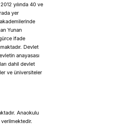
 2012 yılında 40 ve
ırada yer
/akademilerinde
olan Yunan
zgürce ifade
nmaktadır. Devlet
devletin anayasası
arı dahil devlet
er ve üniversiteler
ktadır. Anaokulu
verilmektedir.