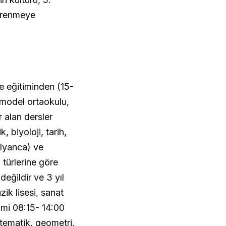
öğrenmeye
.
se eğitiminden (15-
 model ortaokulu,
 alan dersler
 biyoloji, tarih,
alyanca) ve
 türlerine göre
değildir ve 3 yıl
zik lisesi, sanat
timi 08:15- 14:00
atematik, geometri,