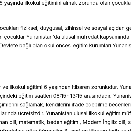
 6 yaşında ilkokul eğitimini almak zorunda olan çocukl
ukları fiziksel, duygusal, zihinsel ve sosyal açıdan ge
ren çocuklar Yunanistan’da ulusal müfredat kapsamında
ır. Devlete bağlı olan okul öncesi eğitim kurumları Yunani
r ve ilkokul eğitimi 6 yaşından itibaren zorunludur. Yuna
indeki eğitim saatleri 08:15- 13:15 arasındadır. Yunanis
şimlerini sağlamak, kendilerini ifade edebilme becerilerin
larında ücretsizdir. Yunanistan ulusal ilkokul eğitim mü
nan dili, matematik, beden eğitimi, Modern İngiliz dili, 
üfredatına göre öğrenciler 3. sınıftan itibaren tarih ve d