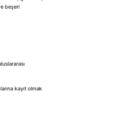
 ve beşeri
uslararası
arına kayıt olmak