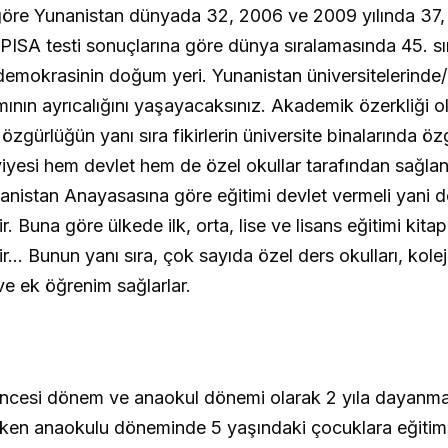
a göre Yunanistan dünyada 32, 2006 ve 2009 yılında 37,
8 PISA testi sonuçlarına göre dünya sıralamasında 45. s
 demokrasinin doğum yeri. Yunanistan üniversitelerinde
mının ayrıcalığını yaşayacaksınız. Akademik özerkliği 
zgürlüğün yanı sıra fikirlerin üniversite binalarında ö
viyesi hem devlet hem de özel okullar tarafından sağla
unanistan Anayasasına göre eğitimi devlet vermeli yani 
Buna göre ülkede ilk, orta, lise ve lisans eğitimi kitapl
 Bunun yanı sıra, çok sayıda özel ders okulları, kolejl
 ve ek öğrenim sağlarlar.
 öncesi dönem ve anaokul dönemi olarak 2 yıla dayanma
rken anaokulu döneminde 5 yaşındaki çocuklara eğitim 