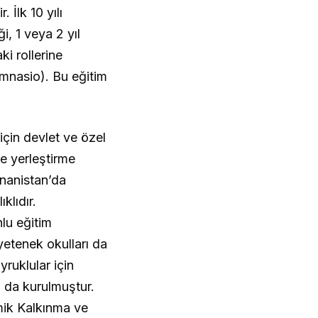
 İlk 10 yılı
i, 1 veya 2 yıl
ki rollerine
ymnasio). Bu eğitim
için devlet ve özel
ye yerleştirme
unanistan’da
klıdır.
lu eğitim
yetenek okulları da
ruklular için
ı da kurulmuştur.
omik Kalkınma ve