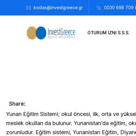
kostas@investgreece.gr
0030 698 709 
OTURUM IZNI S.S.S.
Kostis Arslanoğlu | Kostantin Kaini Arslanoglou
Aralık 26, 
Share:
Yunan Eğitim Sistemi; okul öncesi, ilk, orta ve yükse
meslek okulları da bulunur. Yunanistan’da eğitim, ok
zorunludur. Eğitim sistemi, Yunanistan Eğitim, Diyane