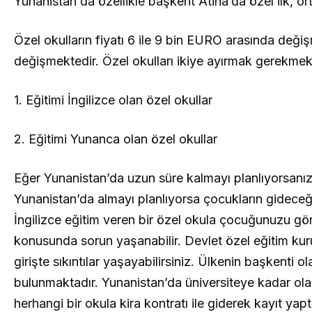
Yunanistan da özellikle başkent Atina’da özel ilk, or
Özel okulların fiyatı 6 ile 9 bin EURO arasında deği
değişmektedir. Özel okulları ikiye ayırmak gerekmek
1. Eğitimi İngilizce olan özel okullar
2. Eğitimi Yunanca olan özel okullar
Eğer Yunanistan’da uzun süre kalmayı planlıyorsanız
Yunanistan’da almayı planlıyorsa çocukların gidece
İngilizce eğitim veren bir özel okula çocuğunuzu g
konusunda sorun yaşanabilir. Devlet özel eğitim kur
girişte sıkıntılar yaşayabilirsiniz. Ülkenin başkenti o
bulunmaktadır. Yunanistan’da üniversiteye kadar ola
herhangi bir okula kira kontratı ile giderek kayıt yaptır